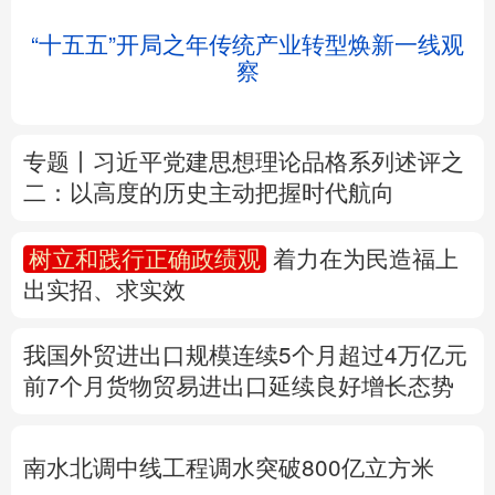
北京
天津
河北
山西
辽宁
吉林
上海
江苏
“十五五”开局之年传统产业转型焕新一线观
浙江
安徽
福建
江西
察
山东
河南
湖北
湖南
专题丨
习近平党建思想理论品格系列述评之
广东
广西
海南
重庆
二：以高度的历史主动把握时代航向
四川
贵州
云南
西藏
树立和践行正确政绩观
着力在为民造福上
陕西
甘肃
青海
宁夏
出实招、求实效
新疆
内蒙古
黑龙江
我国外贸进出口规模连续5个月超过4万亿元
前7个月货物贸易进出口延续良好增长态势