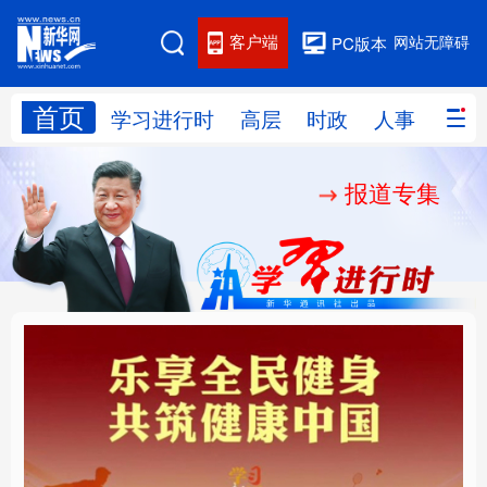
客户端
网站无障碍
PC版本
首页
网站地图
学习进行时
高层
时政
人事
国际
报道专集
学习进行时
高层
时政
人事
国际
财经
网评
港澳
台湾
思客智库
全球连线
教育
科技
科创
量子
体育
文化
书画
健康
军事
乐享全民健身 共筑健康
厚植营商沃土推动东北
访谈
视频
图片
政务