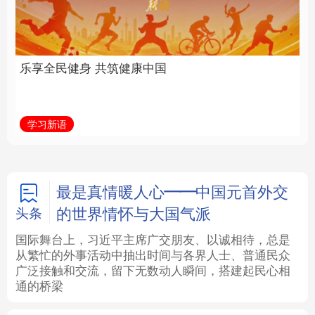
中国
全面振兴
法律
中央文件
金融
汽车
学习新语
习近平总书记关切事
食品
人居
信息化
数字经济
学术中国
乡村振兴
银龄
溯源中国
最是真情暖人心——中国元首外交
的世界情怀与大国气派
头条
城市
旅游
能源
会展
国际舞台上，习近平主席广交朋友、以诚相待，总是
从繁忙的外事活动中抽出时间与各界人士、普通民众
彩票
娱乐
时尚
悦读
广泛接触和交流，留下无数动人瞬间，搭建起民心相
通的桥梁
公益
一带一路
亚太网
上市公司
文化产业
地方频道