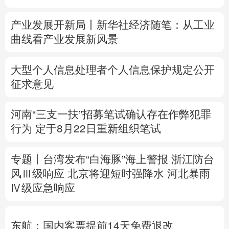
多语种频道
南水北调中线工程调水突破800亿立方米
English
Español
Français
عربى
Русский язык
日本語
한국어
产业发展开新局丨
新华社经济随笔：从工业
曲线看产业发展新风景
Deutsch
Português
大型个人信息处理者个人信息保护规定公开
征求意见
河南“三支一扶”招募笔试确认存在作弊犯罪
行为
定于8月22日重新组织笔试
专题丨
台湾发布“白海豚”海上警报
浙江防台
风Ⅲ级响应
北京将迎短时强降水
河北暴雨