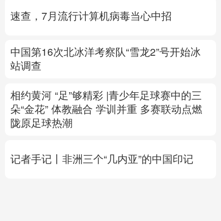
站调查
相约黄河 “足”够精彩 |
青少年足球赛中的三
朵“金花”
体教融合 学训并重
多赛联动点燃
陇原足球热潮
记者手记丨非洲三个“几内亚”的中国印记
高市早苗再度对“无核三原则”含糊表态
专题丨
伊朗提出重开海峡5个条件
外长：目
前伊美没有进行任何谈判
伊朗总统与最高领
袖会面