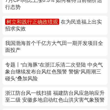
多语种频道
我国渤海首个千亿方大气田一期开发项目全
面投产
English
Español
Français
عربى
Русский язык
日本語
한국어
专题丨
“白海豚”在浙江乐清二次登陆
中央气
象台继续发布台风红色预警
警惕“风雨潮三
Deutsch
Português
碰头”叠加风险
浙江防台风一线扫描
福建防台风应急响应升
至二级
安徽多地启动红色山洪灾害气象预警
速查，7月流行计算机病毒当心中招
中国第16次北冰洋考察队“雪龙2”号开始冰