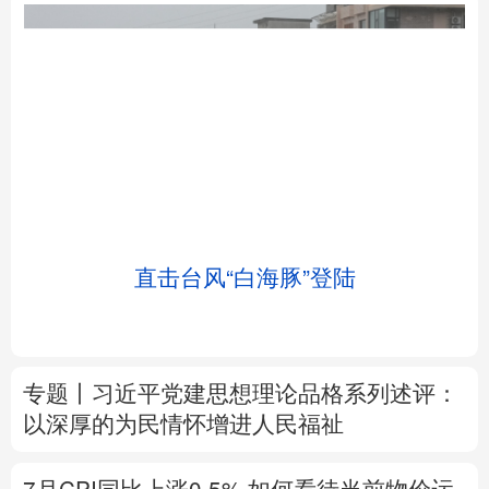
北京
天津
河北
山西
辽宁
吉林
上海
江苏
直击台风“白海豚”登陆
浙江
安徽
福建
江西
山东
河南
湖北
湖南
专题丨
习近平党建思想理论品格系列述评：
广东
广西
海南
重庆
以深厚的为民情怀增进人民福祉
四川
贵州
云南
西藏
7月CPI同比上涨0.5%
如何看待当前物价运
陕西
甘肃
青海
宁夏
行态势
新疆
内蒙古
黑龙江
树立和践行正确政绩观
在为民造福上出实
招求实效