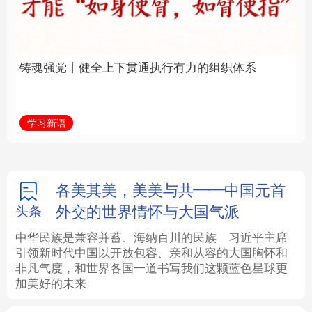
通执行有力的组织体系
福一脉相承
法律
中央文件
金融
汽车
学习新语
学习进行时
食品
人居
信息化
数字经济
学术中国
乡村振兴
银龄
溯源中国
各美其美，美美与共——中国元首
外交的世界情怀与大国气派
头条
城市
旅游
能源
会展
中华民族是兼容并蓄、海纳百川的民族
习近平主席
引领新时代中国以开放包容、亲和从容的大国胸怀和
彩票
娱乐
时尚
悦读
非凡气度，和世界各国一道书写我们这颗蓝色星球更
加美好的未来
公益
一带一路
亚太网
上市公司
文化产业
地方频道