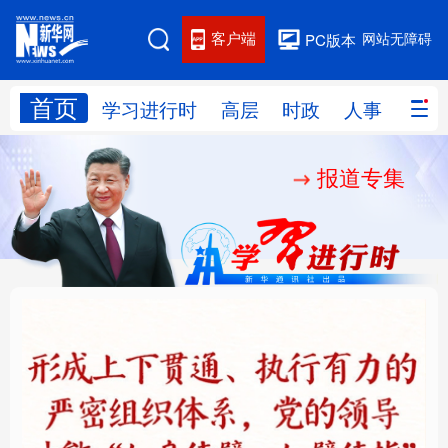
客户端
网站无障碍
PC版本
首页
网站地图
学习进行时
高层
时政
人事
国际
报道专集
学习进行时
高层
时政
人事
国际
财经
网评
港澳
台湾
思客智库
全球连线
教育
科技
科创
量子
体育
文化
书画
健康
军事
铸魂强党丨健全上下贯
人民的健康、体质、幸
访谈
视频
图片
政务