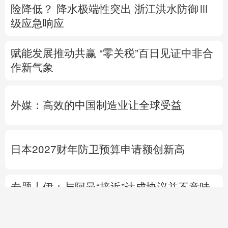
险降低？
降水极端性突出
浙江洪水防御Ⅲ
级应急响应
赋能发展推动共赢 “零关税”百日见证中非合
作新气象
外媒：高效的中国制造业让全球受益
日本2027财年防卫预算申请额创新高
专题丨
伊：与阿曼“接近”达成协议并不意味
重开海峡
美媒：美“爱国者”导弹库存不足
1700枚