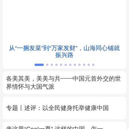
北京
天津
河北
山西
辽宁
吉林
上海
江苏
浙江
安徽
福建
江西
从“一捆发菜”到“万家发财”，山海同心铺就
振兴路
山东
河南
湖北
湖南
广东
广西
海南
重庆
各美其美，美美与共——中国元首外交的世
四川
贵州
云南
西藏
界情怀与大国气派
陕西
甘肃
青海
宁夏
专题丨
述评：以全民健身托举健康中国
新疆
内蒙古
黑龙江
来这里“Cool一夏”
这样的中国，怎一