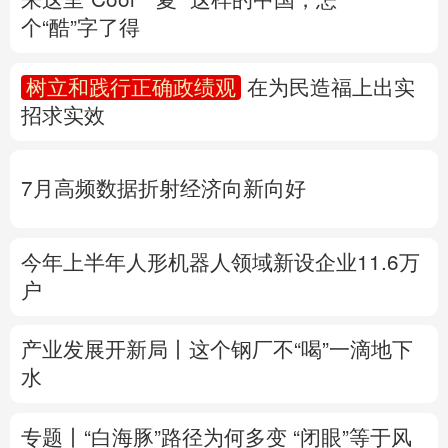
个“酷”字了得
多语种频道
树立和践行正确政绩观
在为民造福上出实
English
Español
Français
عربى
招求实效
Русский язык
日本語
한국어
7月高频数据折射经济向新向好
Deutsch
Português
今年上半年人形机器人领域新设企业11.6万
户
产业发展开新局丨
这个钢厂不“喝”一滴地下
水
专题丨
“白海豚”路径为何多变
“闭眼”等于风