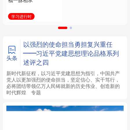
福一脉相承
立身做事
法律
中央文件
金融
汽车
学习进行时
学习新语
食品
人居
信息化
数字经济
学术中国
乡村振兴
银龄
溯源中国
以强烈的使命担当勇担复兴重任
——习近平党建思想理论品格系列
城市
旅游
能源
会展
头条
述评之四
彩票
娱乐
时尚
悦读
新时代新征程，以习近平党建思想为指引，中国共产
党人以更加强烈的使命担当，坚定信心、实干笃行，
必将团结带领亿万人民铸就新的历史伟业、创造新的
公益
一带一路
亚太网
上市公司
时代辉煌
专题
文化产业
会
地方频道