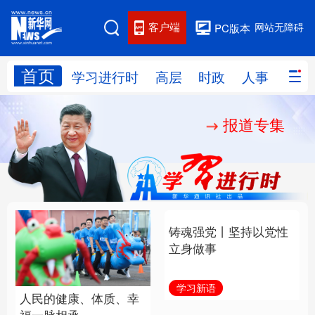
客户端
网站无障碍
PC版本
首页
网站地图
学习进行时
高层
时政
人事
国际
报道专集
学习进行时
高层
时政
人事
国际
财经
网评
港澳
台湾
思客智库
全球连线
教育
科技
科创
量子
体育
文化
书画
健康
军事
人民的健康、体质、幸
铸魂强党丨坚持以党性
访谈
视频
图片
政务