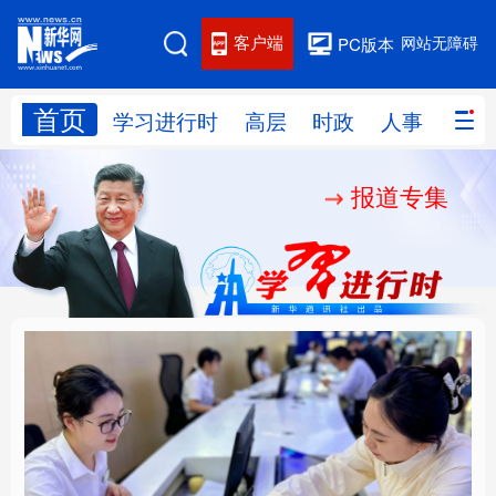
客户端
网站无障碍
PC版本
首页
网站地图
学习进行时
高层
时政
人事
国际
报道专集
学习进行时
高层
时政
人事
国际
财经
网评
港澳
台湾
思客智库
全球连线
教育
科技
科创
量子
体育
文化
书画
健康
军事
厚植营商沃土推动东北
铸魂强党丨以党的政治
访谈
视频
图片
政务