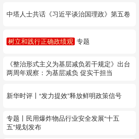
树立和践行正确政绩观
专题
多语种频道
《整治形式主义为基层减负若干规定》出台
English
Español
Français
عربى
两周年
观察
：为基层减负 促实干担当
Русский язык
日本語
한국어
新华时评丨“发力提效”释放鲜明政策信号
Deutsch
Português
专题丨
民用爆炸物品行业安全发展“十五
五”规划发布
专家解读中国首例对外贸易国家安全调查：
中国经贸治理体系一次重要升级
专题丨
“白海豚”逼近华东 罕见远洋台风将登