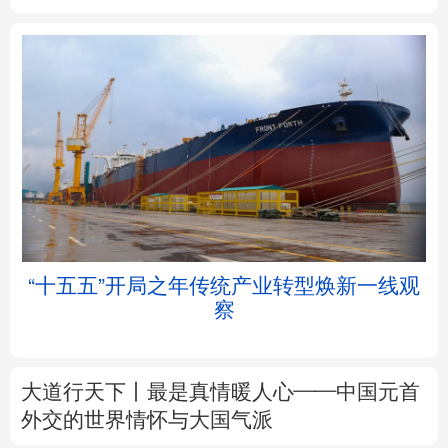
北京
天津
河北
山西
辽宁
吉林
上海
江苏
浙江
安徽
福建
江西
“十五五”开局之年传统产业转型焕新一线观
察
山东
河南
湖北
湖南
广东
广西
海南
重庆
大道行天下丨最是真情暖人心——中国元首
四川
贵州
云南
西藏
外交的
世界
情怀与大国气派
陕西
甘肃
青海
宁夏
中塔人士共话《习近平谈治国理政》第五卷
新疆
内蒙古
黑龙江