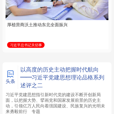
全面振兴
建设为统领加强党的各
方面建设
法律
中央文件
金融
汽车
习近平总书记关切事
学习新语
食品
人居
信息化
数字经济
学术中国
乡村振兴
银龄
溯源中国
以高度的历史主动把握时代航向
——习近平党建思想理论品格系列
城市
旅游
能源
会展
头条
述评之二
彩票
娱乐
时尚
悦读
习近平党建思想指引新时代党的建设不断开创新局
面，以把握大势、擘画党和国家发展前景的历史主
动，引领亿万人民向着强国建设、民族复兴的光明未
公益
一带一路
亚太网
上市公司
来勇毅前行
专题
文化产业
地方频道