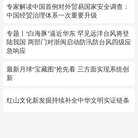
陆我国
两部门对浙闽启动防汛防台风四级应
急响应
最新月球“宝藏图”抢先看
三方面实现系统创
新
红山文化新发掘持续补全中华文明实证链条
外交部就广岛核爆81周年答问
警惕日本拥
核野心
专题丨
伊拟禁止敌对方通行霍尔木兹海峡 违
者重罚