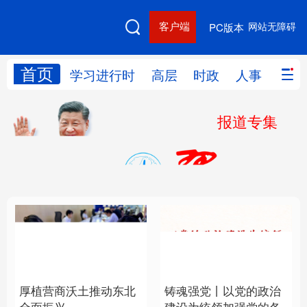
客户端
网站无障碍
PC版本
首页
网站地图
学习进行时
高层
时政
人事
国际
报道专集
学习进行时
高层
时政
人事
国际
财经
网评
港澳
台湾
思客智库
全球连线
教育
科技
科创
量子
体育
文化
书画
健康
军事
厚植营商沃土推动东北
铸魂强党丨以党的政治
访谈
视频
图片
政务