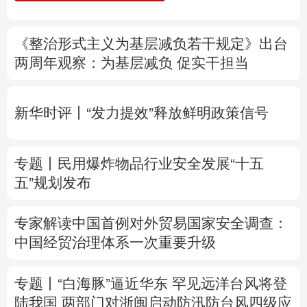
树立和践行正确政绩观
专题
多语种频道
《整治形式主义为基层减负若干规定》出台
English
Español
Français
عربى
两周年
观察
：为基层减负 促实干担当
Русский язык
日本語
한국어
新华时评丨“发力提效”释放鲜明政策信号
Deutsch
Português
专题丨
民用爆炸物品行业安全发展“十五
五”规划发布
专家解读中国首例对外贸易国家安全调查：
中国经贸治理体系一次重要升级
专题丨
“白海豚”逼近华东 罕见远洋台风将登