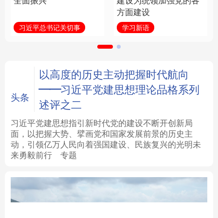
全面振兴
建设为统领加强党的各
方面建设
法律
中央文件
金融
汽车
习近平总书记关切事
学习新语
食品
人居
信息化
数字经济
学术中国
乡村振兴
银龄
溯源中国
以高度的历史主动把握时代航向
——习近平党建思想理论品格系列
城市
旅游
能源
会展
头条
述评之二
彩票
娱乐
时尚
悦读
习近平党建思想指引新时代党的建设不断开创新局
面，以把握大势、擘画党和国家发展前景的历史主
动，引领亿万人民向着强国建设、民族复兴的光明未
公益
一带一路
亚太网
上市公司
来勇毅前行
专题
文化产业
地方频道