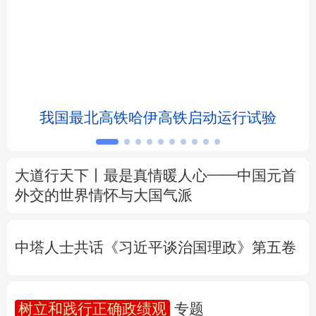
北京
天津
河北
山西
辽宁
吉林
上海
江苏
浙江
安徽
福建
江西
我国最北高铁哈伊高铁启动运行试验
山东
河南
湖北
湖南
广东
广西
海南
重庆
大道行天下丨最是真情暖人心——中国元首
四川
贵州
云南
西藏
外交的
世界
情怀与大国气派
陕西
甘肃
青海
宁夏
中塔人士共话《习近平谈治国理政》第五卷
新疆
内蒙古
黑龙江