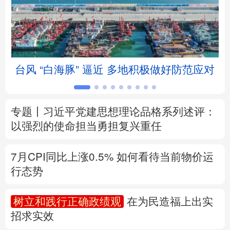
北京
天津
河北
山西
辽宁
吉林
上海
江苏
台风 “白海豚” 逼近 多地积极做好防范应对
浙江
安徽
福建
江西
山东
河南
湖北
湖南
专题丨
习近平党建思想理论品格系列述评：
广东
广西
海南
重庆
以强烈的使命担当勇担复兴重任
四川
贵州
云南
西藏
7月CPI同比上涨0.5%
如何看待当前物价运
陕西
甘肃
青海
宁夏
行态势
新疆
内蒙古
黑龙江
树立和践行正确政绩观
在为民造福上出实
招求实效