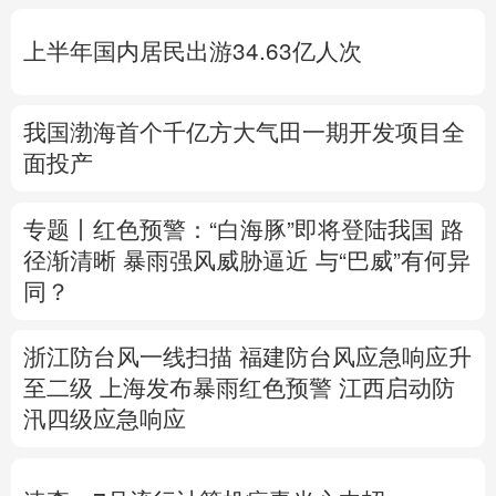
多语种频道
上半年国内居民出游34.63亿人次
English
Español
Français
عربى
Русский язык
日本語
한국어
我国渤海首个千亿方大气田一期开发项目全
面投产
Deutsch
Português
专题丨
红色预警：“白海豚”即将登陆我国 路
径渐清晰
暴雨强风威胁逼近
与“巴威”有何异
同？
浙江防台风一线扫描
福建防台风应急响应升
至二级
上海发布暴雨红色预警
江西启动防
汛四级应急响应