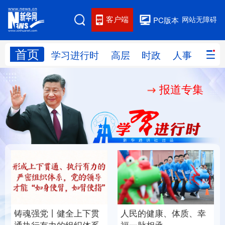
客户端
网站无障碍
PC版本
首页
网站地图
学习进行时
高层
时政
人事
国际
报道专集
学习进行时
高层
时政
人事
国际
财经
网评
港澳
台湾
思客智库
全球连线
教育
科技
科创
量子
体育
文化
书画
健康
军事
铸魂强党丨健全上下贯
人民的健康、体质、幸
访谈
视频
图片
政务