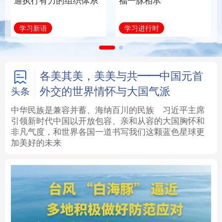
通执行有力的组织体系
福一脉相承
法律
中央文件
金融
汽车
学习新语
学习进行时
食品
人居
信息化
数字经济
学术中国
乡村振兴
银龄
溯源中国
各美其美，美美与共——中国元首
外交的世界情怀与大国气派
头条
城市
旅游
能源
会展
中华民族是兼容并蓄、海纳百川的民族
习近平主席
引领新时代中国以开放包容、亲和从容的大国胸怀和
彩票
娱乐
时尚
悦读
非凡气度，和世界各国一道书写我们这颗蓝色星球更
加美好的未来
公益
一带一路
亚太网
上市公司
文化产业
地方频道