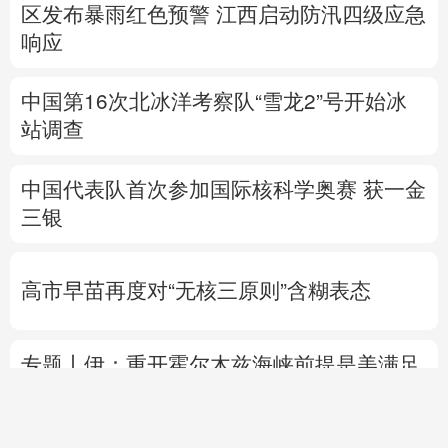
区发布暴雨红色预警
江西启动防汛四级应急
响应
中国第16次北冰洋考察队“雪龙2”号开始冰
站调查
中国代表队首次参加国际核科学奥赛 获一金
三银
高市早苗再度对“无核三原则”含糊表态
专题丨
伊：重开霍尔木兹海峡前提是美满足
5个条件
美国防部要求军工企业“大幅加
快”武器生产