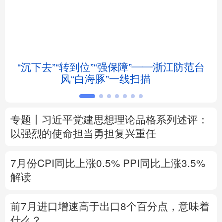
北京
天津
河北
山西
辽宁
吉林
上海
江苏
“沉下去”“转到位”“强保障”——浙江防范台
浙江
安徽
福建
江西
风“白海豚”一线扫描
山东
河南
湖北
湖南
专题丨
习近平党建思想理论品格系列述评：
广东
广西
海南
重庆
以强烈的使命担当勇担复兴重任
四川
贵州
云南
西藏
7月份CPI同比上涨0.5%
PPI同比上涨3.5%
陕西
甘肃
青海
宁夏
解读
新疆
内蒙古
黑龙江
前7月进口增速高于出口8个百分点，意味着
什么？