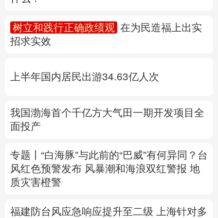
多语种频道
树立和践行正确政绩观
在为民造福上出实
招求实效
English
Español
Français
عربى
Русский язык
日本語
한국어
上半年国内居民出游34.63亿人次
Deutsch
Português
我国渤海首个千亿方大气田一期开发项目全
面投产
专题丨
“白海豚”与此前的“巴威”有何异同？
台
风红色预警发布
风暴潮和海浪双红警报
地
质灾害橙警
福建防台风应急响应提升至二级
上海针对多