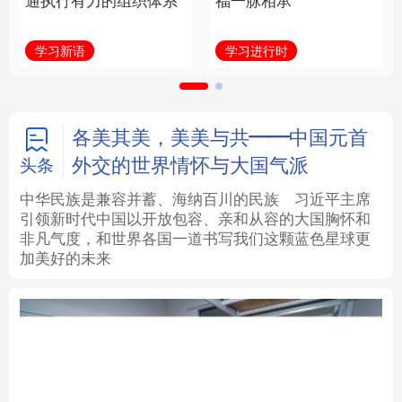
通执行有力的组织体系
福一脉相承
法律
中央文件
金融
汽车
学习新语
学习进行时
食品
人居
信息化
数字经济
学术中国
乡村振兴
银龄
溯源中国
各美其美，美美与共——中国元首
外交的世界情怀与大国气派
头条
城市
旅游
能源
会展
中华民族是兼容并蓄、海纳百川的民族
习近平主席
引领新时代中国以开放包容、亲和从容的大国胸怀和
彩票
娱乐
时尚
悦读
非凡气度，和世界各国一道书写我们这颗蓝色星球更
加美好的未来
公益
一带一路
亚太网
上市公司
文化产业
地方频道