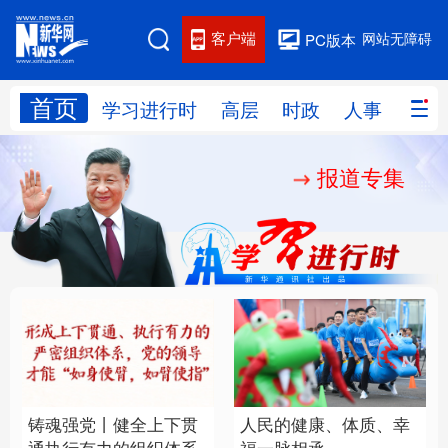
客户端
网站无障碍
PC版本
首页
网站地图
学习进行时
高层
时政
人事
国际
报道专集
学习进行时
高层
时政
人事
国际
财经
网评
港澳
台湾
思客智库
全球连线
教育
科技
科创
量子
体育
文化
书画
健康
军事
铸魂强党丨健全上下贯
人民的健康、体质、幸
访谈
视频
图片
政务