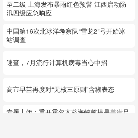
至二级
上海发布暴雨红色预警
江西启动防
汛四级应急响应
中国第16次北冰洋考察队“雪龙2”号开始冰
站调查
速查，7月流行计算机病毒当心中招
高市早苗再度对“无核三原则”含糊表态
专题丨
伊：重开霍尔木兹海峡前提是美满足
5个条件
美国防部要求军工企业“大幅加
快”武器生产