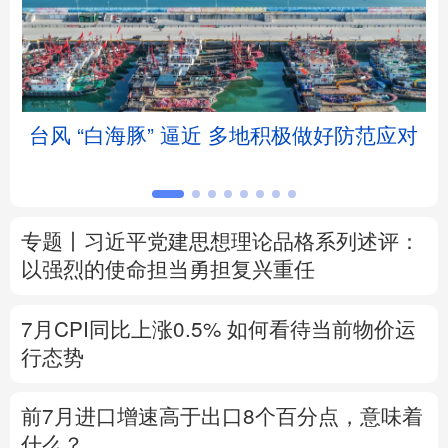
北京
天津
河北
山西
辽宁
吉林
上海
江苏
台风 “白海豚” 逼近 多地积极做好防范应对
浙江
安徽
福建
江西
山东
河南
湖北
湖南
专题丨
习近平党建思想理论品格系列述评：
广东
广西
海南
重庆
以强烈的使命担当勇担复兴重任
四川
贵州
云南
西藏
7月CPI同比上涨0.5%
如何看待当前物价运
陕西
甘肃
青海
宁夏
行态势
新疆
内蒙古
黑龙江
前7月进口增速高于出口8个百分点，意味着
什么？