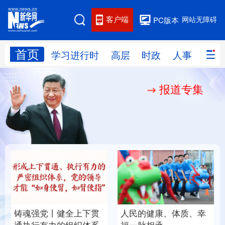
客户端
网站无障碍
PC版本
首页
网站地图
学习进行时
高层
时政
人事
国际
报道专集
学习进行时
高层
时政
人事
国际
财经
网评
港澳
台湾
思客智库
全球连线
教育
科技
科创
量子
体育
文化
书画
健康
军事
铸魂强党丨健全上下贯
人民的健康、体质、幸
访谈
视频
图片
政务