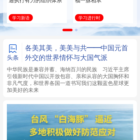
通执行有力的组织体系
福一脉相承
法律
中央文件
金融
汽车
学习新语
学习进行时
食品
人居
信息化
数字经济
学术中国
乡村振兴
银龄
溯源中国
各美其美，美美与共——中国元首
外交的世界情怀与大国气派
头条
城市
旅游
能源
会展
中华民族是兼容并蓄、海纳百川的民族
习近平主席
引领新时代中国以开放包容、亲和从容的大国胸怀和
彩票
娱乐
时尚
悦读
非凡气度，和世界各国一道书写我们这颗蓝色星球更
加美好的未来
公益
一带一路
亚太网
上市公司
文化产业
地方频道