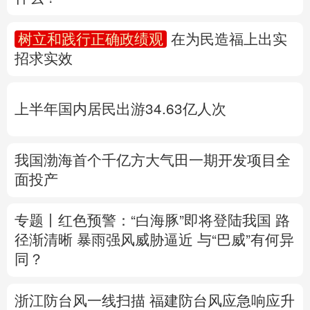
多语种频道
树立和践行正确政绩观
在为民造福上出实
招求实效
English
Español
Français
عربى
Русский язык
日本語
한국어
上半年国内居民出游34.63亿人次
Deutsch
Português
我国渤海首个千亿方大气田一期开发项目全
面投产
专题丨
红色预警：“白海豚”即将登陆我国 路
径渐清晰
暴雨强风威胁逼近
与“巴威”有何异
同？
浙江防台风一线扫描
福建防台风应急响应升