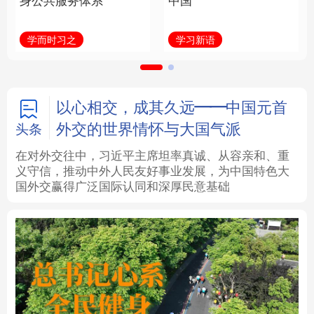
身公共服务体系
中国
法律
中央文件
金融
汽车
学而时习之
学习新语
食品
人居
信息化
数字经济
学术中国
乡村振兴
银龄
溯源中国
以心相交，成其久远——中国元首
外交的世界情怀与大国气派
头条
城市
旅游
能源
会展
在对外交往中，习近平主席坦率真诚、从容亲和、重
义守信，推动中外人民友好事业发展，为中国特色大
彩票
娱乐
时尚
悦读
国外交赢得广泛国际认同和深厚民意基础
公益
一带一路
亚太网
上市公司
文化产业
地方频道