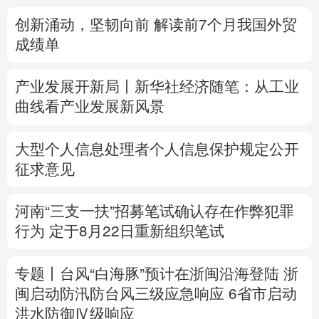
创新涌动，坚韧向前 解读前7个月我国外贸
多语种频道
成绩单
English
Español
Français
عربى
产业发展开新局丨
新华社经济随笔：从工业
Русский язык
日本語
한국어
曲线看产业发展新风景
Deutsch
Português
大型个人信息处理者个人信息保护规定公开
征求意见
河南“三支一扶”招募笔试确认存在作弊犯罪
行为
定于8月22日重新组织笔试
专题丨
台风“白海豚”预计在浙闽沿海登陆
浙
闽启动防汛防台风三级应急响应
6省市启动
洪水防御Ⅳ级响应