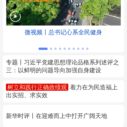
北京
天津
河北
山西
辽宁
吉林
上海
江苏
微视频丨总书记心系全民健身
浙江
安徽
福建
江西
山东
河南
湖北
湖南
专题丨
习近平党建思想理论品格系列述评之
三：以鲜明的问题导向加强自身建设
广东
广西
海南
重庆
四川
贵州
云南
西藏
树立和践行正确政绩观
着力在为民造福上
出实招、求实效
陕西
甘肃
青海
宁夏
新疆
内蒙古
黑龙江
新华时评丨在迎难而上中打开广阔天地