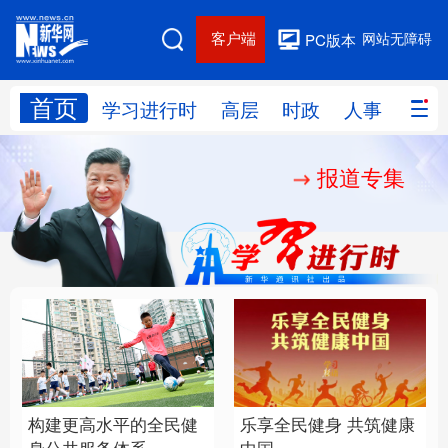
客户端
网站无障碍
PC版本
首页
网站地图
学习进行时
高层
时政
人事
国际
报道专集
学习进行时
高层
时政
人事
国际
财经
网评
港澳
台湾
思客智库
全球连线
教育
科技
科创
量子
体育
文化
书画
健康
军事
构建更高水平的全民健
乐享全民健身 共筑健康
访谈
视频
图片
政务