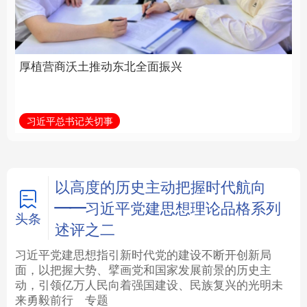
全面振兴
建设为统领加强党的各
方面建设
法律
中央文件
金融
汽车
习近平总书记关切事
学习新语
食品
人居
信息化
数字经济
学术中国
乡村振兴
银龄
溯源中国
以高度的历史主动把握时代航向
——习近平党建思想理论品格系列
城市
旅游
能源
会展
头条
述评之二
彩票
娱乐
时尚
悦读
习近平党建思想指引新时代党的建设不断开创新局
面，以把握大势、擘画党和国家发展前景的历史主
动，引领亿万人民向着强国建设、民族复兴的光明未
公益
一带一路
亚太网
上市公司
来勇毅前行
专题
文化产业
地方频道