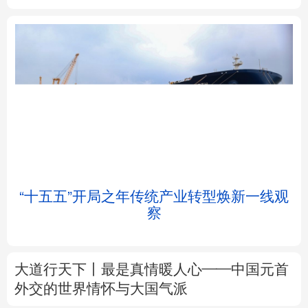
北京
天津
河北
山西
辽宁
吉林
上海
江苏
浙江
安徽
福建
江西
“十五五”开局之年传统产业转型焕新一线观
察
山东
河南
湖北
湖南
广东
广西
海南
重庆
大道行天下丨最是真情暖人心——中国元首
四川
贵州
云南
西藏
外交的
世界
情怀与大国气派
陕西
甘肃
青海
宁夏
中塔人士共话《习近平谈治国理政》第五卷
新疆
内蒙古
黑龙江