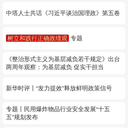
树立和践行正确政绩观
专题
多语种频道
《整治形式主义为基层减负若干规定》出台
English
Español
Français
عربى
两周年
观察
：为基层减负 促实干担当
Русский язык
日本語
한국어
新华时评丨“发力提效”释放鲜明政策信号
Deutsch
Português
专题丨
民用爆炸物品行业安全发展“十五
五”规划发布
专家解读中国首例对外贸易国家安全调查：
中国经贸治理体系一次重要升级
专题丨
“白海豚”逼近华东 罕见远洋台风将登