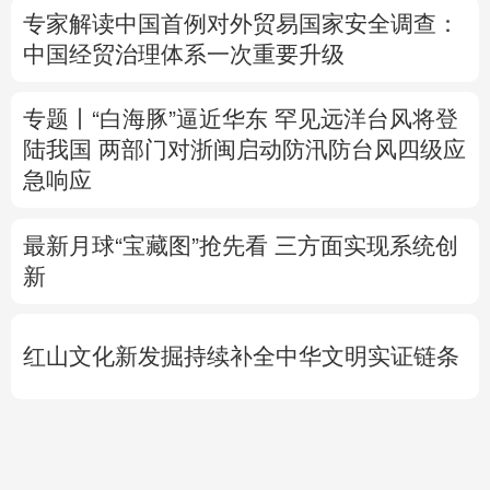
陆我国
两部门对浙闽启动防汛防台风四级应
急响应
最新月球“宝藏图”抢先看
三方面实现系统创
新
红山文化新发掘持续补全中华文明实证链条
外交部就广岛核爆81周年答问
警惕日本拥
核野心
专题丨
伊拟禁止敌对方通行霍尔木兹海峡 违
者重罚