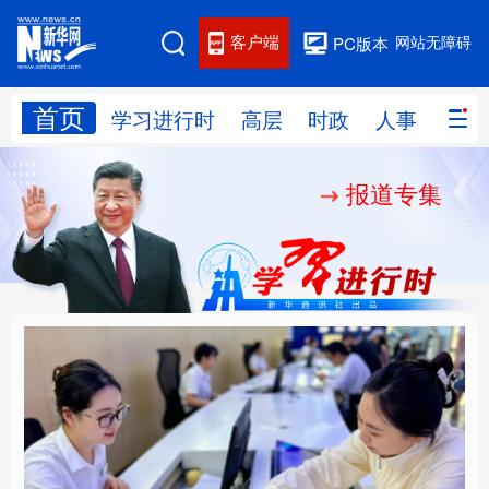
客户端
网站无障碍
PC版本
首页
网站地图
学习进行时
高层
时政
人事
国际
报道专集
学习进行时
高层
时政
人事
国际
财经
网评
港澳
台湾
思客智库
全球连线
教育
科技
科创
量子
体育
文化
书画
健康
军事
厚植营商沃土推动东北
铸魂强党丨以党的政治
访谈
视频
图片
政务