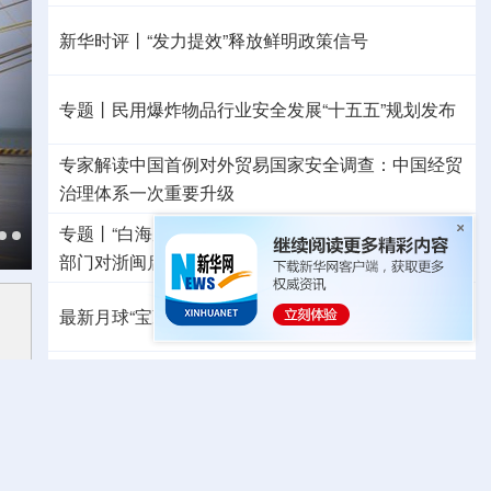
新华时评丨“发力提效”释放鲜明政策信号
专题丨
民用爆炸物品行业安全发展“十五五”规划发布
专家解读中国首例对外贸易国家安全调查：中国经贸
治理体系一次重要升级
专题丨
“白海豚”逼近华东 罕见远洋台风将登陆我国
两
部门对浙闽启动防汛防台风四级应急响应
最新月球“宝藏图”抢先看
三方面实现系统创新
外交部就广岛核爆81周年答问
警惕日本拥核野心
美国将对多晶硅衍生品加征15%关税
温