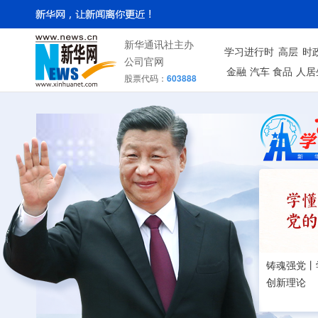
新华通讯社主办
学习进行时
高层
时
公司官网
金融
汽车
食品
人居
股票代码：
603888
铸魂强党丨
创新理论