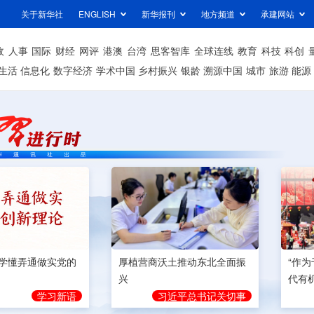
关于新华社
ENGLISH
新华报刊
地方频道
承建网站
政
人事
国际
财经
网评
港澳
台湾
思客智库
全球连线
教育
科技
科创
生活
信息化
数字经济
学术中国
乡村振兴
银龄
溯源中国
城市
旅游
能源
学懂弄通做实党的
厚植营商沃土推动东北全面振
“作
兴
代有
学习新语
习近平总书记关切事