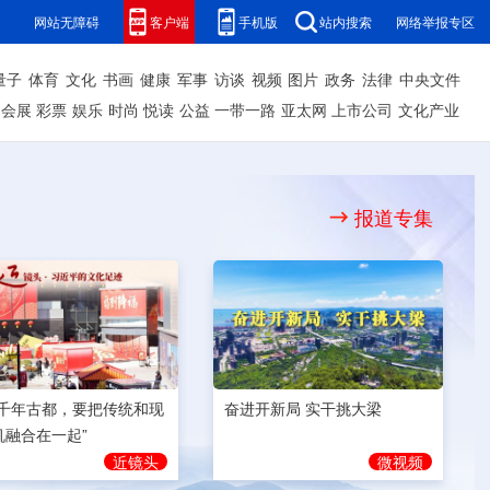
网站无障碍
客户端
手机版
站内搜索
网络举报专区
量子
体育
文化
书画
健康
军事
访谈
视频
图片
政务
法律
中央文件
会展
彩票
娱乐
时尚
悦读
公益
一带一路
亚太网
上市公司
文化产业
报道专集
奋进开新局 实干挑大梁
为千年古都，要把传统和现
机融合在一起”
微视频
近镜头