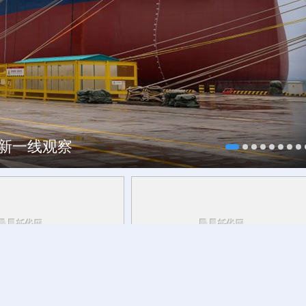
焕新一线观察
研行丨
能监测、慧预警、
今日立秋
草木花果间邂逅立秋的