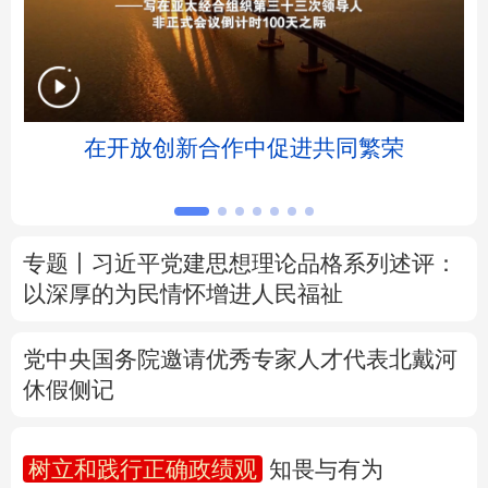
北京
天津
河北
山西
辽宁
吉林
上海
江苏
浸
在开放创新合作中促进共同繁荣
浙江
安徽
福建
江西
山东
河南
湖北
湖南
专题丨
习近平党建思想理论品格系列述评：
广东
广西
海南
重庆
以深厚的为民情怀增进人民福祉
四川
贵州
云南
西藏
党中央国务院邀请优秀专家人才代表北戴河
陕西
甘肃
青海
宁夏
休假侧记
新疆
内蒙古
黑龙江
树立和践行正确政绩观
知畏与有为