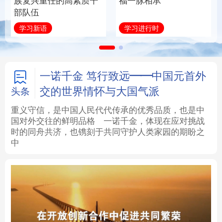
族复兴重任的高素质干
福一脉相承
部队伍
法律
中央文件
金融
汽车
学习新语
学习进行时
食品
人居
信息化
数字经济
学术中国
乡村振兴
银龄
溯源中国
一诺千金 笃行致远——中国元首外
交的世界情怀与大国气派
头条
城市
旅游
能源
会展
重义守信，是中国人民代代传承的优秀品质，也是中
国对外交往的鲜明品格
一诺千金，体现在应对挑战
彩票
娱乐
时尚
悦读
时的同舟共济，也镌刻于共同守护人类家园的期盼之
中
公益
一带一路
亚太网
上市公司
文化产业
地方频道