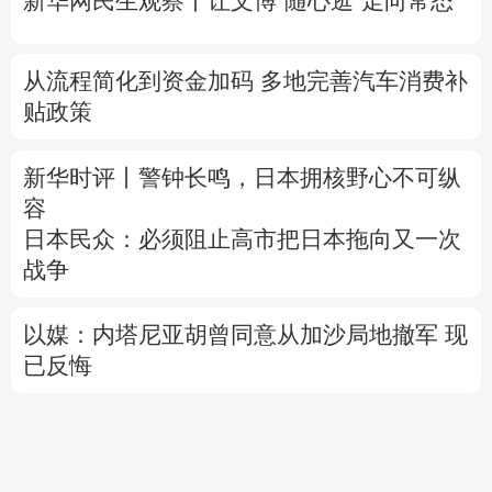
新华网民生观察丨
让文博“随心逛”走向常态
从流程简化到资金加码 多地完善汽车消费补
贴政策
新华时评丨警钟长鸣，日本拥核野心不可纵
容
日本民众：必须阻止高市把日本拖向又一次
战争
以媒：内塔尼亚胡曾同意从加沙局地撤军 现
已反悔
专题丨
“绕不开”的霍尔木兹海峡
伊朗议会国
家安全委员会批准海峡安全纲要