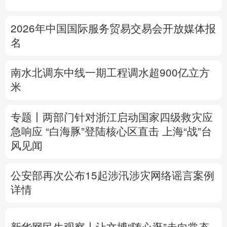
多语种频道
2026年中国国际服务贸易交易会开放媒体报
名
English
Español
Français
عربى
Русский язык
日本語
한국어
南水北调东中线一期工程调水超900亿立方
米
Deutsch
Português
专题丨
两部门针对浙江启动国家四级救灾应
急响应
“白海豚”登陆核心区直击
上海“战”台
风见闻
公安部再次公布15起涉汛涉灾网络谣言案例
详情