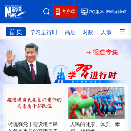
客户端
网站无障碍
PC版本
首页
网站地图
学习进行时
高层
时政
人事
国际
报道专集
学习进行时
高层
时政
人事
国际
财经
网评
港澳
台湾
思客智库
全球连线
教育
科技
科创
量子
体育
文化
书画
健康
军事
铸魂强党丨建设堪当民
人民的健康、体质、幸
访谈
视频
图片
政务