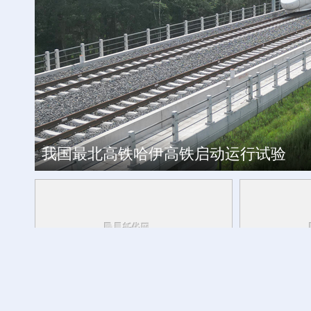
工银私人银行 君子偕伙伴同行
我国最北高铁哈伊高铁启动运行试验
外交部发言人转发贵州梯田音乐会
活力中国调