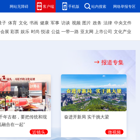
网站无障碍
客户端
手机版
站内搜索
网络举报专区
量子
体育
文化
书画
健康
军事
访谈
视频
图片
政务
法律
中央文件
会展
彩票
娱乐
时尚
悦读
公益
一带一路
亚太网
上市公司
文化产业
报道专集
奋进开新局 实干挑大梁
为千年古都，要把传统和现
机融合在一起”
微视频
近镜头