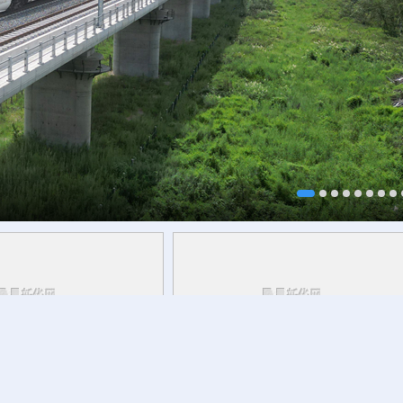
研行丨
能监测、慧预警、
8月7日迎立秋
草木花果间邂逅立