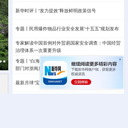
新华时评丨“发力提效”释放鲜明政策信号
专题丨
民用爆炸物品行业安全发展“十五五”规划发布
专家解读中国首例对外贸易国家安全调查：中国经贸
治理体系一次重要升级
专题丨
“白海豚”逼近华东 罕见远洋台风将登陆我国
两
部门对浙闽启动防汛防台风四级应急响应
最新月球“宝藏图”抢先看
三方面实现系统创新
红山文化新发掘持续补全中华文明实证链条
外交部就广岛核爆81周年答问
警惕日本拥核野心
秋