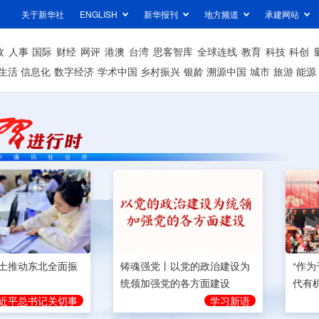
关于新华社
ENGLISH
新华报刊
地方频道
承建网站
政
人事
国际
财经
网评
港澳
台湾
思客智库
全球连线
教育
科技
科创
生活
信息化
数字经济
学术中国
乡村振兴
银龄
溯源中国
城市
旅游
能源
土推动东北全面振
铸魂强党丨以党的政治建设为
“作
统领加强党的各方面建设
代有
近平总书记关切事
学习新语