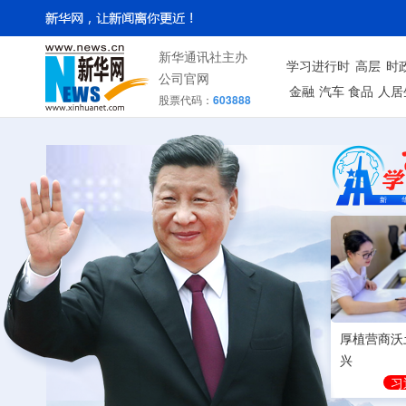
新华通讯社主办
学习进行时
高层
时
公司官网
金融
汽车
食品
人居
股票代码：
603888
厚植营商沃
兴
习