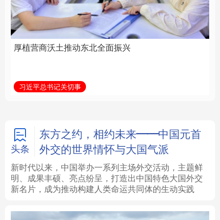
全面振兴
建设为统领加强党的各
方面建设
法律
中央文件
金融
汽车
习近平总书记关切事
学习新语
食品
人居
信息化
数字经济
学术中国
乡村振兴
银龄
溯源中国
东方之约，相约未来——中国元首
外交的世界情怀与大国气派
头条
城市
旅游
能源
会展
新时代以来，中国举办一系列主场外交活动，主题鲜
明、成果丰硕、亮点纷呈，打造出中国特色大国外交
彩票
娱乐
时尚
悦读
新名片，成为推动构建人类命运共同体的生动实践
公益
一带一路
亚太网
上市公司
文化产业
地方频道