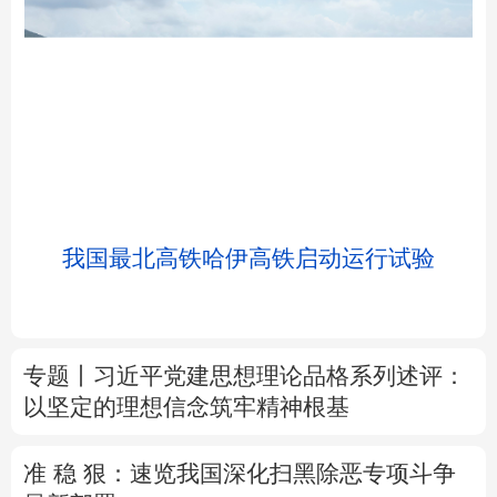
北京
天津
河北
山西
辽宁
吉林
上海
江苏
我国最北高铁哈伊高铁启动运行试验
浙江
安徽
福建
江西
山东
河南
湖北
湖南
专题丨
习近平党建思想理论品格系列述评：
以坚定的理想信念筑牢精神根基
广东
广西
海南
重庆
四川
贵州
云南
西藏
准 稳 狠：速览我国深化扫黑除恶专项斗争
最新部署
陕西
甘肃
青海
宁夏
树立和践行正确政绩观
除作风之弊 兴实干
新疆
内蒙古
黑龙江
之风