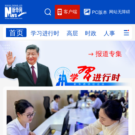
客户端
网站无障碍
PC版本
首页
网站地图
学习进行时
高层
时政
人事
国际
报道专集
学习进行时
高层
时政
人事
国际
财经
网评
港澳
台湾
思客智库
全球连线
教育
科技
科创
量子
体育
文化
书画
健康
军事
厚植营商沃土推动东北
铸魂强党丨以党的政治
访谈
视频
图片
政务