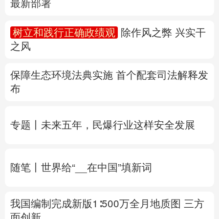
保障生态环境法典实施 首个配套司法解释发
多语种频道
布
English
Español
Français
عربى
专题丨
未来五年，民爆行业这样安全发展
Русский язык
日本語
한국어
Deutsch
Português
随笔丨世界给“__在中国”填新词
我国编制完成新版1∶500万全月地质图 三方
面创新
专题丨
两部门针对浙闽启动防汛防台风四级
应急响应
8月会有几个台风登陆或影响我国