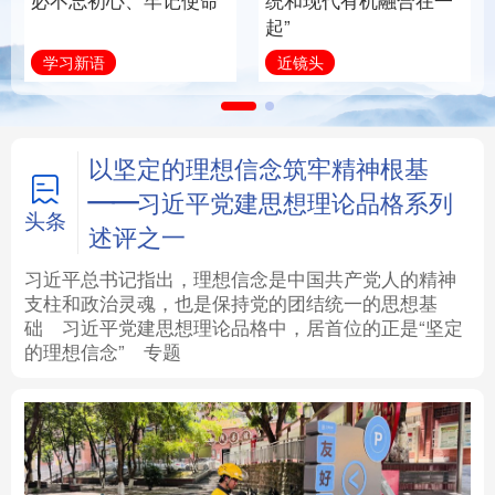
必不忘初心、牢记使命
统和现代有机融合在一
起”
法律
中央文件
金融
汽车
学习新语
近镜头
食品
人居
信息化
数字经济
学术中国
乡村振兴
银龄
溯源中国
以坚定的理想信念筑牢精神根基
——习近平党建思想理论品格系列
城市
旅游
能源
会展
头条
述评之一
彩票
娱乐
时尚
悦读
习近平总书记指出，理想信念是中国共产党人的精神
支柱和政治灵魂，也是保持党的团结统一的思想基
础
习近平
党建思想理论品格中，居首位的正是“坚定
公益
一带一路
亚太网
上市公司
的理想信念”
专题
文化产业
地方频道