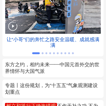
北京
天津
河北
山西
辽宁
吉林
上海
江苏
浙江
安徽
福建
江西
让“小哥”们的奔忙之路安全温暖、成就感满
满
山东
河南
湖北
湖南
广东
广西
海南
重庆
东方之约，相约未来——中国元首外交的世
四川
贵州
云南
西藏
界情怀与大国气派
陕西
甘肃
青海
宁夏
专题丨
这份规划，为“十五五”气象观测建设
划重点
新疆
内蒙古
黑龙江
树立和践行正确政绩观
不作无补之功 不为