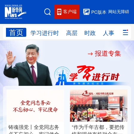
客户端
网站无障碍
PC版本
首页
网站地图
学习进行时
高层
时政
人事
国际
报道专集
学习进行时
高层
时政
人事
国际
财经
网评
港澳
台湾
思客智库
全球连线
教育
科技
科创
量子
体育
文化
书画
健康
军事
铸魂强党丨全党同志务
“作为千年古都，要把传
访谈
视频
图片
政务