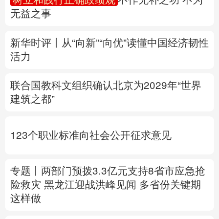
无益之事
多语种频道
新华时评丨从“向新”“向优”读懂中国经济韧性
English
Español
Français
عربى
活力
Русский язык
日本語
한국어
联合国教科文组织确认北京为2029年“世界
Deutsch
Português
建筑之都”
123个职业标准向社会公开征求意见
专题丨
两部门预拨3.3亿元支持8省市应急抢
险救灾
黑龙江迎战洪峰见闻
多省份关键期
这样做