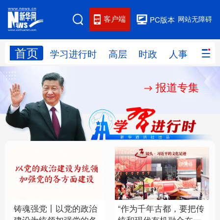
客户端
网站无障碍
PC版本
首页
网站地图
学习进行时
高层
时政
人事
国际
报道专集
学习进行时
高层
时政
人事
国际
财经
网评
港澳
台湾
思客智库
全球连线
教育
科技
科创
量子
体育
文化
书画
健康
军事
铸魂强党丨以党的政治
“作为千年古都，要把传
访谈
视频
图片
政务