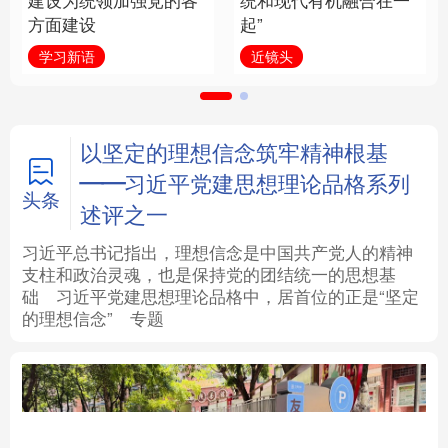
建设为统领加强党的各
统和现代有机融合在一
方面建设
起”
法律
中央文件
金融
汽车
学习新语
近镜头
食品
人居
信息化
数字经济
学术中国
乡村振兴
银龄
溯源中国
以坚定的理想信念筑牢精神根基
——习近平党建思想理论品格系列
城市
旅游
能源
会展
头条
述评之一
彩票
娱乐
时尚
悦读
习近平总书记指出，理想信念是中国共产党人的精神
支柱和政治灵魂，也是保持党的团结统一的思想基
础
习近平
党建思想理论品格中，居首位的正是“坚定
公益
一带一路
亚太网
上市公司
的理想信念”
专题
文化产业
地方频道