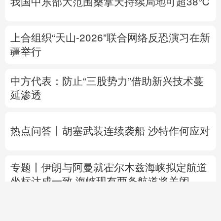
我国中东部大范围桑拿天持续局地可超38℃
上合组织“天山-2026”联合网络反恐演习在新
疆举行
中方代表：防止“三股势力”借助新兴技术蔓
延渗透
热点问答丨胡塞武装连续袭船 沙特作何应对
专题丨
伊朗与阿曼就霍尔木兹海峡拟定航道
坐标达成一致
海峡现有两条航道将关闭