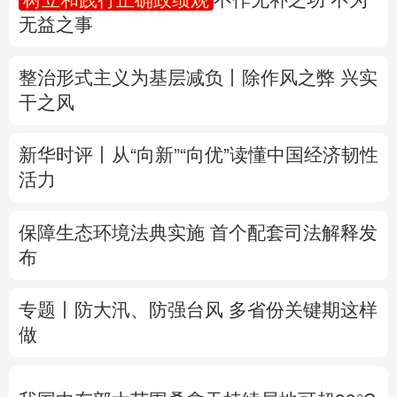
无益之事
多语种频道
整治形式主义为基层减负丨除作风之弊 兴实
English
Español
Français
عربى
干之风
Русский язык
日本語
한국어
新华时评丨从“向新”“向优”读懂中国经济韧性
Deutsch
Português
活力
保障生态环境法典实施 首个配套司法解释发
布
专题丨
防大汛、防强台风 多省份关键期这样
做