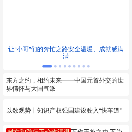
北京
天津
河北
山西
辽宁
吉林
上海
江苏
浙江
安徽
福建
江西
让“小哥”们的奔忙之路安全温暖、成就感满
满
山东
河南
湖北
湖南
广东
广西
海南
重庆
东方之约，相约未来——中国元首外交的世
四川
贵州
云南
西藏
界情怀与大国气派
陕西
甘肃
青海
宁夏
以数观势丨知识产权强国建设驶入“快车道”
新疆
内蒙古
黑龙江
树立和践行正确政绩观
不作无补之功 不为