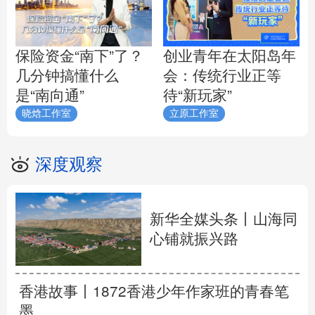
保险资金“南下”了？
创业青年在太阳岛年
几分钟搞懂什么
会：传统行业正等
是“南向通”
待“新玩家”
晓焓工作室
立原工作室
深度观察
新华全媒头条丨
山海同
心铺就振兴路
香港故事丨
1872香港少年作家班的青春笔
墨