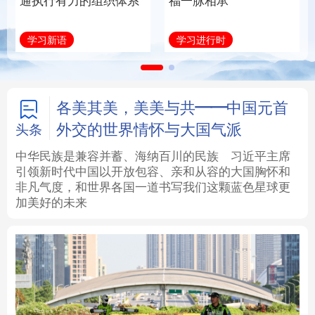
通执行有力的组织体系
福一脉相承
法律
中央文件
金融
汽车
学习新语
学习进行时
食品
人居
信息化
数字经济
学术中国
乡村振兴
银龄
溯源中国
各美其美，美美与共——中国元首
外交的世界情怀与大国气派
头条
城市
旅游
能源
会展
中华民族是兼容并蓄、海纳百川的民族
习近平主席
引领新时代中国以开放包容、亲和从容的大国胸怀和
彩票
娱乐
时尚
悦读
非凡气度，和世界各国一道书写我们这颗蓝色星球更
加美好的未来
公益
一带一路
亚太网
上市公司
文化产业
地方频道