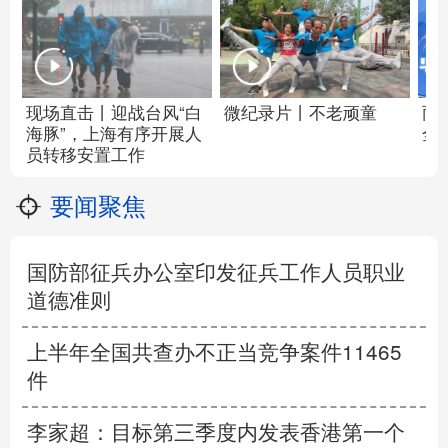
现场直击丨迎战台风“白
微纪录片丨不老顽童
雨
海豚”，上海有序开展人
全
员转移安置工作
要闻聚焦
国防部征兵办公室印发征兵工作人员职业
道德准则
上半年全国共查办不正当竞争案件11465
件
李家超：目标第三季度内发表香港第一个