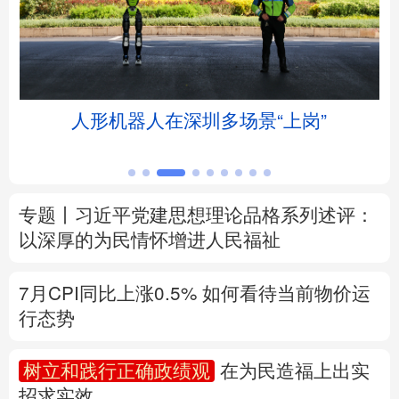
北京
天津
河北
山西
辽宁
吉林
上海
江苏
人形机器人在深圳多场景“上岗”
浙江
安徽
福建
江西
山东
河南
湖北
湖南
专题丨
习近平党建思想理论品格系列述评：
广东
广西
海南
重庆
以深厚的为民情怀增进人民福祉
四川
贵州
云南
西藏
7月CPI同比上涨0.5%
如何看待当前物价运
陕西
甘肃
青海
宁夏
行态势
新疆
内蒙古
黑龙江
树立和践行正确政绩观
在为民造福上出实
招求实效