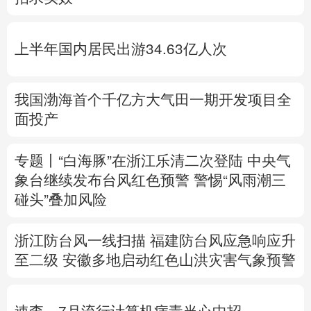
多语种频道
上半年国内居民出游34.63亿人次
English
Español
Français
عربى
Русский язык
日本語
한국어
我国渤海首个千亿方大气田一期开发项目全
面投产
Deutsch
Português
专题丨
“白海豚”在浙江乐清二次登陆
中央气
象台继续发布台风红色预警
警惕“风雨潮三
碰头”叠加风险
浙江防台风一线扫描
福建防台风应急响应升
至二级
安徽多地启动红色山洪灾害气象预警