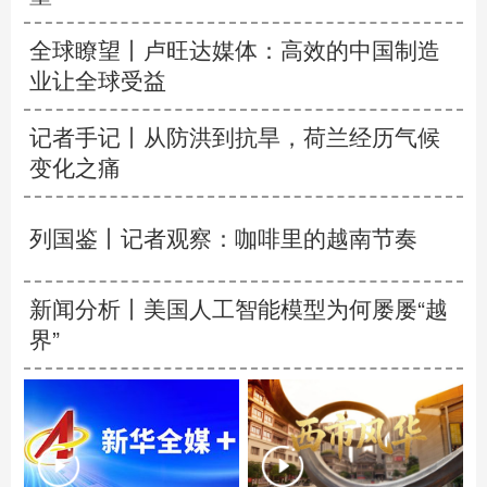
全球瞭望丨卢旺达媒体：高效的中国制造
业让全球受益
记者手记丨从防洪到抗旱，荷兰经历气候
变化之痛
列国鉴丨记者观察：咖啡里的越南节奏
新闻分析丨美国人工智能模型为何屡屡“越
界”