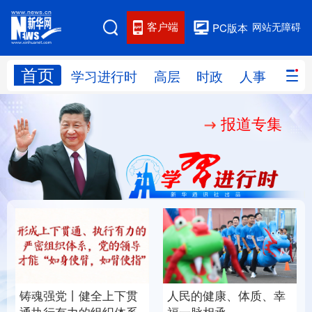
客户端
网站无障碍
PC版本
首页
网站地图
学习进行时
高层
时政
人事
国际
报道专集
学习进行时
高层
时政
人事
国际
财经
网评
港澳
台湾
思客智库
全球连线
教育
科技
科创
量子
体育
文化
书画
健康
军事
铸魂强党丨健全上下贯
人民的健康、体质、幸
访谈
视频
图片
政务