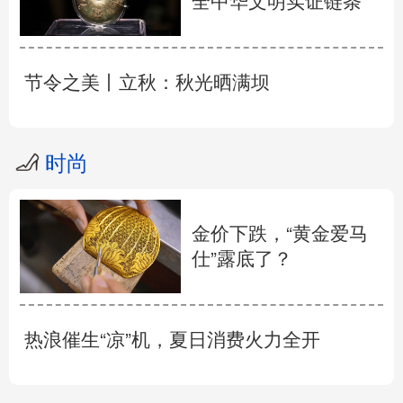
全中华文明实证链条
节令之美丨立秋：秋光晒满坝
时尚
金价下跌，“黄金爱马
仕”露底了？
热浪催生“凉”机，夏日消费火力全开