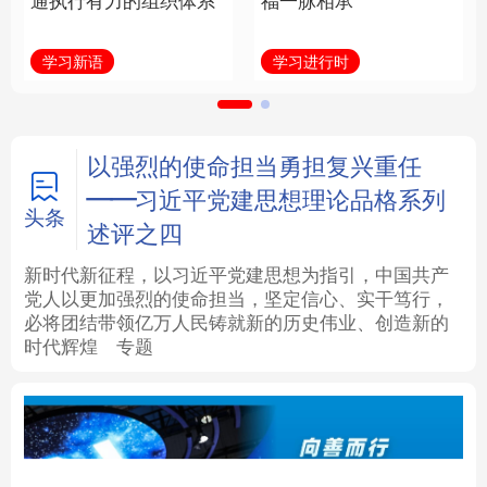
通执行有力的组织体系
福一脉相承
法律
中央文件
金融
汽车
学习新语
学习进行时
食品
人居
信息化
数字经济
学术中国
乡村振兴
银龄
溯源中国
以强烈的使命担当勇担复兴重任
——习近平党建思想理论品格系列
城市
旅游
能源
会展
头条
述评之四
彩票
娱乐
时尚
悦读
新时代新征程，以习近平党建思想为指引，中国共产
党人以更加强烈的使命担当，坚定信心、实干笃行，
必将团结带领亿万人民铸就新的历史伟业、创造新的
公益
一带一路
亚太网
上市公司
时代辉煌
专题
文化产业
地方频道