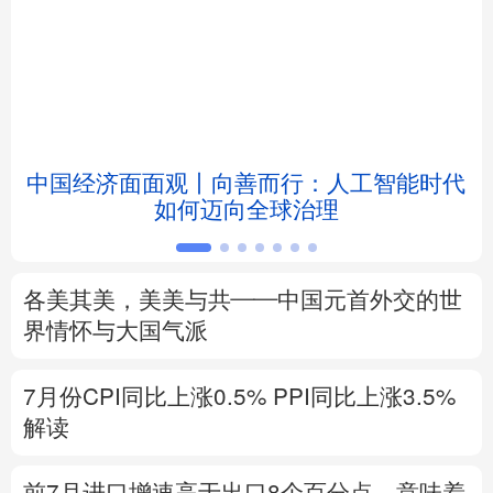
北京
天津
河北
山西
辽宁
吉林
上海
江苏
浙江
安徽
福建
江西
中国经济面面观丨向善而行：人工智能时代
如何迈向全球治理
山东
河南
湖北
湖南
广东
广西
海南
重庆
各美其美，美美与共——中国元首外交的世
四川
贵州
云南
西藏
界情怀与大国气派
陕西
甘肃
青海
宁夏
7月份CPI同比上涨0.5%
PPI同比上涨3.5%
解读
新疆
内蒙古
黑龙江
前7月进口增速高于出口8个百分点，意味着