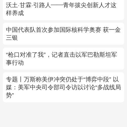
沃土·甘霖·引路人——青年拔尖创新人才这
样养成
中国代表队首次参加国际核科学奥赛 获一金
三银
“枪口对准了我”，记者直击以军巴勒斯坦军
事行动
专题丨
万斯称美伊冲突仍处于“博弈中段”
以
媒：美军中央司令部司令访以讨论“多战线局
势”
美媒：“爱国者”导弹库存被曝不足1700枚
美
国防部要求军工企业“大幅加快”武器生产