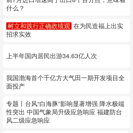
什么？
多语种频道
树立和践行正确政绩观
在为民造福上出实
English
Español
Français
عربى
招求实效
Русский язык
日本語
한국어
上半年国内居民出游34.63亿人次
Deutsch
Português
我国渤海首个千亿方大气田一期开发项目全
面投产
专题丨
台风“白海豚”影响显著增强
降水极端
性突出
中国气象局升级应急响应
福建防台
风二级应急响应