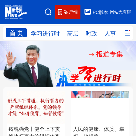
客户端
网站无障碍
PC版本
首页
网站地图
学习进行时
高层
时政
人事
国际
报道专集
学习进行时
高层
时政
人事
国际
财经
网评
港澳
台湾
思客智库
全球连线
教育
科技
科创
量子
体育
文化
书画
健康
军事
铸魂强党丨健全上下贯
人民的健康、体质、幸
访谈
视频
图片
政务