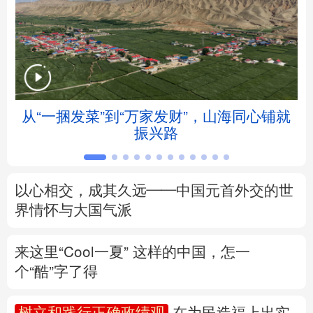
北京
天津
河北
山西
辽宁
吉林
上海
江苏
浙江
安徽
福建
江西
从“一捆发菜”到“万家发财”，山海同心铺就
振兴路
山东
河南
湖北
湖南
广东
广西
海南
重庆
以心相交，成其久远——中国元首外交的世
四川
贵州
云南
西藏
界情怀与大国气派
陕西
甘肃
青海
宁夏
来这里“Cool一夏”
这样的中国，怎一
个“酷”字了得
新疆
内蒙古
黑龙江
树立和践行正确政绩观
在为民造福上出实