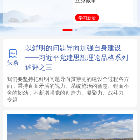
福一脉相承
立身做事
法律
中央文件
金融
汽车
学习进行时
学习新语
食品
人居
信息化
数字经济
学术中国
乡村振兴
银龄
溯源中国
以鲜明的问题导向加强自身建设
——习近平党建思想理论品格系列
城市
旅游
能源
会展
头条
述评之三
彩票
娱乐
时尚
悦读
我们要坚持把鲜明问题导向贯穿党的建设全过程各方
面，秉持直面矛盾的魄力、系统施治的智慧、锲而不
舍的韧劲，不断增强党的创造力、凝聚力、战斗力
公益
一带一路
亚太网
上市公司
专题
文化产业
地方频道