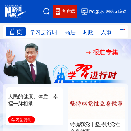
客户端
网站无障碍
PC版本
首页
网站地图
学习进行时
高层
时政
人事
国际
报道专集
学习进行时
高层
时政
人事
国际
财经
网评
港澳
台湾
思客智库
全球连线
教育
科技
科创
量子
体育
文化
书画
健康
军事
人民的健康、体质、幸
铸魂强党丨坚持以党性
访谈
视频
图片
政务