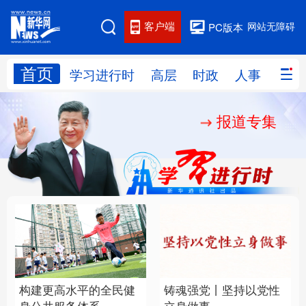
客户端
网站无障碍
PC版本
首页
网站地图
学习进行时
高层
时政
人事
国际
报道专集
学习进行时
高层
时政
人事
国际
财经
网评
港澳
台湾
思客智库
全球连线
教育
科技
科创
量子
体育
文化
书画
健康
军事
构建更高水平的全民健
铸魂强党丨坚持以党性
访谈
视频
图片
政务