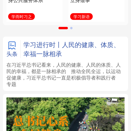
身公共服务体系
立身做事
法律
中央文件
金融
汽车
学而时习之
学习新语
食品
人居
信息化
数字经济
学术中国
乡村振兴
银龄
溯源中国
学习进行时丨人民的健康、体质、
幸福一脉相承
头条
城市
旅游
能源
会展
在习近平总书记看来，人民的健康、人民的体质、人
民的幸福，都是一脉相承的
推动全民全运，以运动
彩票
娱乐
时尚
悦读
促健康，习近平总书记一直是积极倡导者和践行者
专题
公益
一带一路
亚太网
上市公司
文化产业
地方频道