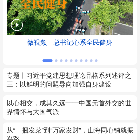
北京
天津
河北
山西
辽宁
吉林
上海
江苏
微视频丨总书记心系全民健身
浙江
安徽
福建
江西
山东
河南
湖北
湖南
专题丨
习近平党建思想理论品格系列述评之
广东
广西
海南
重庆
三：以鲜明的问题导向加强自身建设
四川
贵州
云南
西藏
以心相交，成其久远——中国元首外交的世
陕西
甘肃
青海
宁夏
界情怀与大国气派
新疆
内蒙古
黑龙江
从“一捆发菜”到“万家发财”，山海同心铺就振
兴路