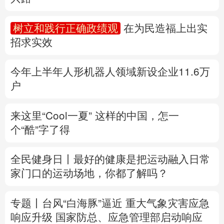
多语种频道
树立和践行正确政绩观
在为民造福上出实
招求实效
English
Español
Français
عربى
Русский язык
日本語
한국어
今年上半年人形机器人领域新设企业11.6万
户
Deutsch
Português
来这里“Cool一夏”
这样的中国，怎一
个“酷”字了得
全民健身日丨
最好的健康是把运动融入日常
家门口的运动场地，你都了解吗？
专题丨
台风“白海豚”逼近 重大气象灾害应急
响应升级
国家防总、应急管理部启动响应