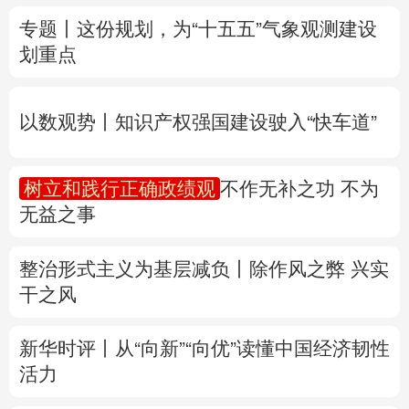
以数观势丨知识产权强国建设驶入“快车道”
多语种频道
树立和践行正确政绩观
不作无补之功 不为
English
Español
Français
عربى
无益之事
Русский язык
日本語
한국어
整治形式主义为基层减负丨除作风之弊 兴实
Deutsch
Português
干之风
新华时评丨从“向新”“向优”读懂中国经济韧性
活力
联合国教科文组织确认北京为2029年“世界
建筑之都”
专题丨
两部门预拨3.3亿元支持8省市应急抢