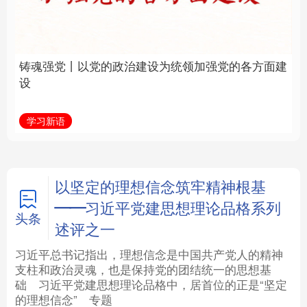
建设为统领加强党的各
统和现代有机融合在一
方面建设
起”
法律
中央文件
金融
汽车
学习新语
近镜头
食品
人居
信息化
数字经济
学术中国
乡村振兴
银龄
溯源中国
以坚定的理想信念筑牢精神根基
——习近平党建思想理论品格系列
城市
旅游
能源
会展
头条
述评之一
彩票
娱乐
时尚
悦读
习近平总书记指出，理想信念是中国共产党人的精神
支柱和政治灵魂，也是保持党的团结统一的思想基
础
习近平
党建思想理论品格中，居首位的正是“坚定
公益
一带一路
亚太网
上市公司
的理想信念”
专题
文化产业
地方频道