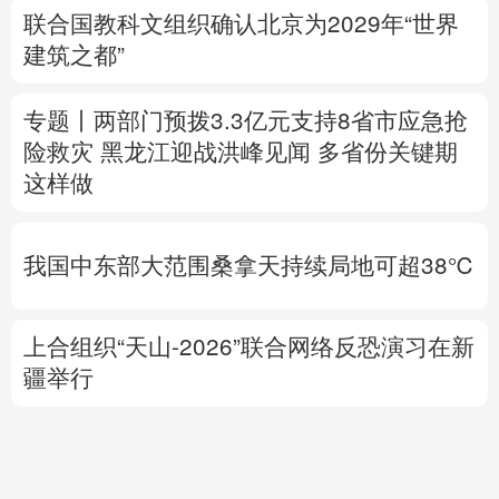
险救灾
黑龙江迎战洪峰见闻
多省份关键期
这样做
我国中东部大范围桑拿天持续局地可超38℃
上合组织“天山-2026”联合网络反恐演习在新
疆举行
中方代表：防止“三股势力”借助新兴技术蔓
延渗透
专题丨
伊朗与阿曼就霍尔木兹海峡拟定航道
坐标达成一致
海峡现有两条航道将关闭