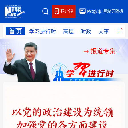
客户端
网站无障碍
PC版本
首页
网站地图
学习进行时
高层
时政
人事
国际
报道专集
学习进行时
高层
时政
人事
国际
财经
网评
港澳
台湾
思客智库
全球连线
教育
科技
科创
量子
体育
文化
书画
健康
军事
铸魂强党丨以党的政治
“作为千年古都，要把传
访谈
视频
图片
政务