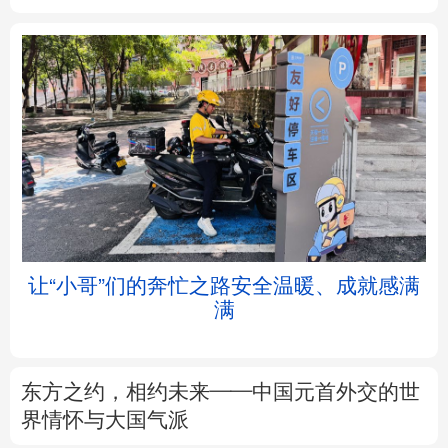
北京
天津
河北
山西
辽宁
吉林
上海
江苏
浙江
安徽
福建
江西
让“小哥”们的奔忙之路安全温暖、成就感满
满
山东
河南
湖北
湖南
广东
广西
海南
重庆
东方之约，相约未来——中国元首外交的世
四川
贵州
云南
西藏
界情怀与大国气派
陕西
甘肃
青海
宁夏
专题丨
这份规划，为“十五五”气象观测建设
划重点
新疆
内蒙古
黑龙江