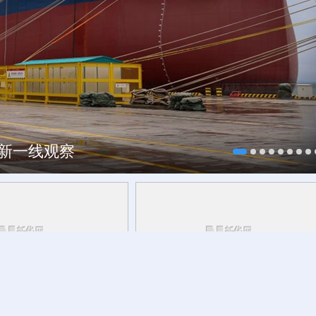
焕新一线观察
研行丨
能监测、慧预警、
今日立秋
草木花果间邂逅立秋的