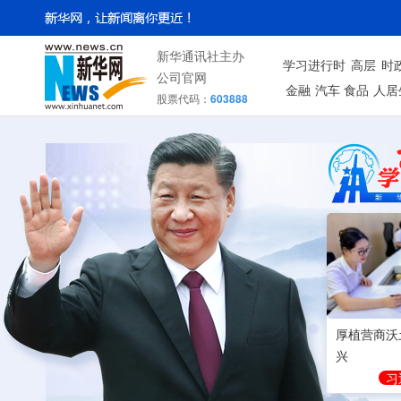
新华通讯社主办
学习进行时
高层
时
公司官网
金融
汽车
食品
人居
股票代码：
603888
厚植营商沃
兴
习