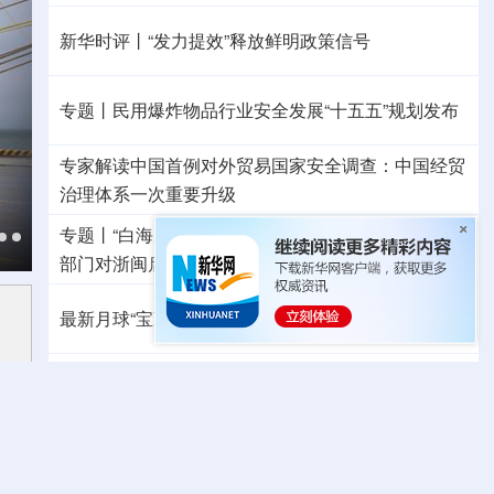
新华时评丨“发力提效”释放鲜明政策信号
专题丨
民用爆炸物品行业安全发展“十五五”规划发布
专家解读中国首例对外贸易国家安全调查：中国经贸
治理体系一次重要升级
专题丨
“白海豚”逼近华东 罕见远洋台风将登陆我国
两
部门对浙闽启动防汛防台风四级应急响应
最新月球“宝藏图”抢先看
三方面实现系统创新
红山文化新发掘持续补全中华文明实证链条
外交部就广岛核爆81周年答问
警惕日本拥核野心
温