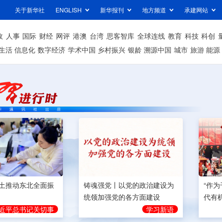
关于新华社
ENGLISH
新华报刊
地方频道
承建网站
政
人事
国际
财经
网评
港澳
台湾
思客智库
全球连线
教育
科技
科创
生活
信息化
数字经济
学术中国
乡村振兴
银龄
溯源中国
城市
旅游
能源
土推动东北全面振
铸魂强党丨以党的政治建设为
“作
统领加强党的各方面建设
代有
近平总书记关切事
学习新语