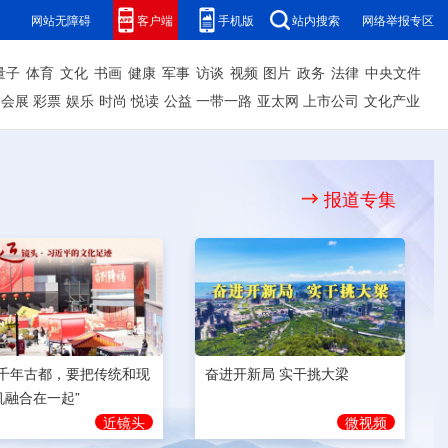
网站无障碍
客户端
手机版
站内搜索
网络举报专区
量子
体育
文化
书画
健康
军事
访谈
视频
图片
政务
法律
中央文件
会展
彩票
娱乐
时尚
悦读
公益
一带一路
亚太网
上市公司
文化产业
报道专集
奋进开新局 实干挑大梁
为千年古都，要把传统和现
机融合在一起”
微视频
近镜头