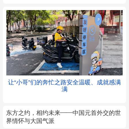
北京
天津
河北
山西
辽宁
吉林
上海
江苏
浙江
安徽
福建
江西
让“小哥”们的奔忙之路安全温暖、成就感满
满
山东
河南
湖北
湖南
广东
广西
海南
重庆
东方之约，相约未来——中国元首外交的世
四川
贵州
云南
西藏
界情怀与大国气派
陕西
甘肃
青海
宁夏
专题丨
这份规划，为“十五五”气象观测建设
划重点
新疆
内蒙古
黑龙江