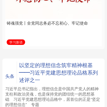
必不忘初心、牢记使命
统和现代有机融合在一
起”
法律
中央文件
金融
汽车
学习新语
近镜头
食品
人居
信息化
数字经济
学术中国
乡村振兴
银龄
溯源中国
以坚定的理想信念筑牢精神根基
——习近平党建思想理论品格系列
城市
旅游
能源
会展
头条
述评之一
彩票
娱乐
时尚
悦读
习近平总书记指出，理想信念是中国共产党人的精神
支柱和政治灵魂，也是保持党的团结统一的思想基
础
习近平
党建思想理论品格中，居首位的正是“坚定
公益
一带一路
亚太网
上市公司
的理想信念”
专题
文化产业
地方频道