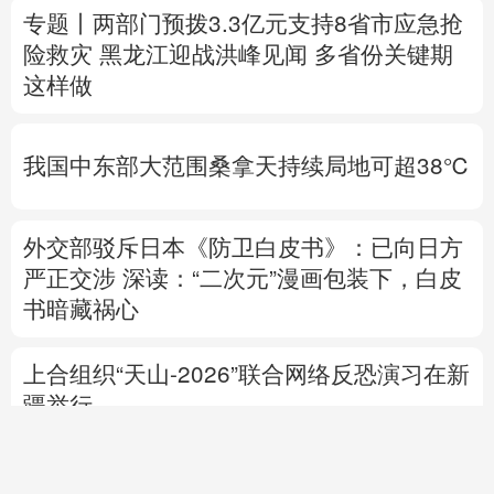
我国中东部大范围桑拿天持续局地可超38℃
外交部驳斥日本《防卫白皮书》：已向日方
严正交涉
深读：“二次元”漫画包装下，白皮
书暗藏祸心
上合组织“天山-2026”联合网络反恐演习在新
疆举行
中方代表：防止“三股势力”借助新兴技术蔓
延渗透
专题丨
伊朗与阿曼就霍尔木兹海峡拟定航道
坐标达成一致
海峡现有两条航道将关闭