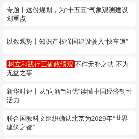
以数观势丨知识产权强国建设驶入“快车道”
多语种频道
树立和践行正确政绩观
不作无补之功 不为
English
Español
Français
عربى
无益之事
Русский язык
日本語
한국어
新华时评丨从“向新”“向优”读懂中国经济韧性
Deutsch
Português
活力
联合国教科文组织确认北京为2029年“世界
建筑之都”
专题丨
两部门预拨3.3亿元支持8省市应急抢
险救灾
黑龙江迎战洪峰见闻
多省份关键期
这样做