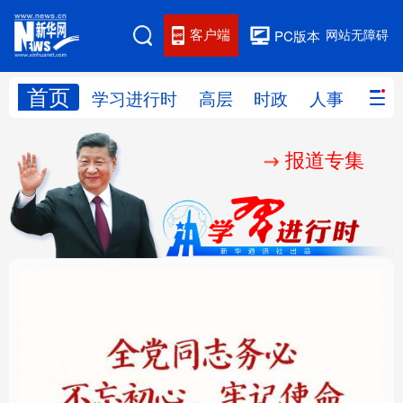
客户端
网站无障碍
PC版本
首页
网站地图
学习进行时
高层
时政
人事
国际
报道专集
学习进行时
高层
时政
人事
国际
财经
网评
港澳
台湾
思客智库
全球连线
教育
科技
科创
量子
体育
文化
书画
健康
军事
铸魂强党丨全党同志务
“作为千年古都，要把传
访谈
视频
图片
政务