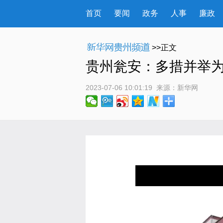
首页
要闻
政务
人事
廉政
>>正文
贵州瓮安：多措并举为
2023-07-06 10:01:19
 来源：
新华网