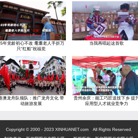
65年党龄初心不改 耄耋老人手折万
当我再唱起这首歌
只“红船”祝福党
港澳龙舟队领队：推广龙舟文化 带
贵州余庆：能工巧匠送技下乡 提
动旅游发展
应用型人才就业竞争力
Copyright © 2000 - 2023 XINHUANET.com All Rights Reserved.