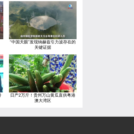
“中国天眼”发现纳赫兹引力波存在的
关键证据
升
日产2万斤！贵州万山黄瓜直供粤港
澳大湾区