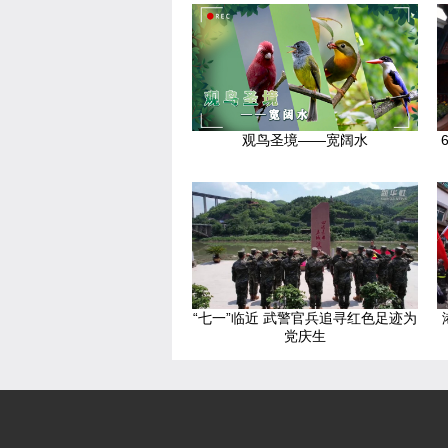
观鸟圣境——宽阔水
“七一”临近 武警官兵追寻红色足迹为
党庆生