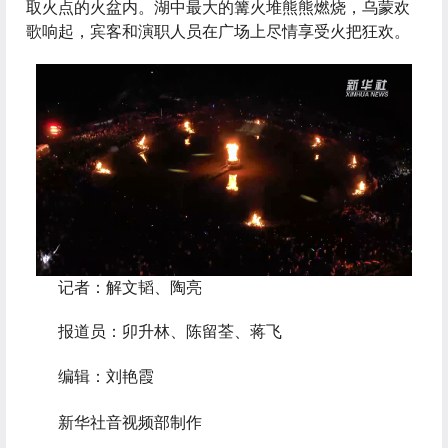
取火点的火盆内。湖中最大的篝火堆熊熊燃烧，乌蒙欢
歌响起，宾客和演职人员在广场上尽情享受火把狂欢。
 记者：解文韬、陶亮
 报道员：卯升林、陈留荃、蒋飞
 编辑：刘艳霞
 新华社音视频部制作