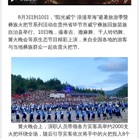
 8月3日到10日，“阳光威宁·浪漫草海”避暑旅游季暨
彝族火把节系列活动在贵州省毕节市威宁彝族回族苗族
自治县举行。10日晚，撮泰吉、撒麻舞、千人铃铛舞、
篝火晚会等原生态节目精彩上演，来自全国各地的游客
与当地彝族群众一起欢度火把节。
 篝火晚会上，演职人员带领各方宾客高举约2000支
火把环绕全场，随后引导宾客依次将手中的火把投入8个