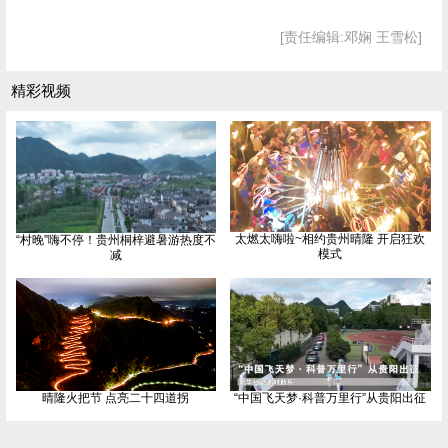
[责任编辑:邓娴 王雪松]
精彩视频
太燃太嗨啦~相约贵州晴隆 开启狂欢
“村晚”嗨不停！贵州桐梓避暑游热度不
模式
减
晴隆火把节 点亮二十四道拐
“中国飞天梦·科普万里行”从贵阳出征