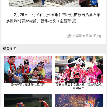
 2月26日，村民在贵州省铜仁市松桃苗族自治县石梁
乡胜利村育辣椒苗。新华社发（谢慧芳 摄）
[责任编辑:刘昌馀 邓娴]
相关图片
贵州丹寨：搬迁群众迎元宵
新春走基层丨贵州六枝：苗族群众欢
庆跳花节