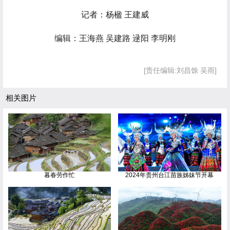
记者：杨楹 王建威
编辑：王海燕 吴建路 逯阳 李明刚
[责任编辑:刘昌馀 吴雨]
相关图片
暮春劳作忙
2024年贵州台江苗族姊妹节开幕