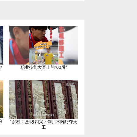
？
职业技能大赛上的“00后”
的
“乡村工匠”段四兴：剑川木雕巧夺天
工