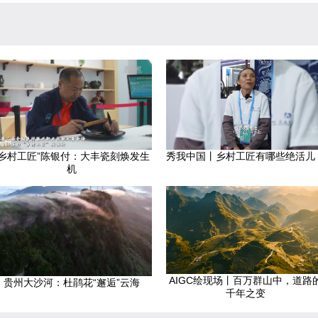
“乡村工匠”陈银付：大丰瓷刻焕发生
秀我中国丨乡村工匠有哪些绝活儿
机
AIGC绘现场丨百万群山中，道路
贵州大沙河：杜鹃花“邂逅”云海
千年之变