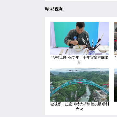
精彩视频
“乡村工匠”张文年：千年宣笔推陈出
新
微视频丨拉密河特大桥钢管拱肋顺利
合龙