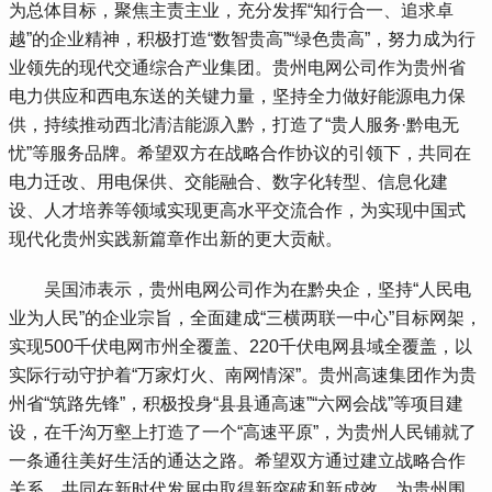
为总体目标，聚焦主责主业，充分发挥“知行合一、追求卓
越”的企业精神，积极打造“数智贵高”“绿色贵高”，努力成为行
业领先的现代交通综合产业集团。贵州电网公司作为贵州省
电力供应和西电东送的关键力量，坚持全力做好能源电力保
供，持续推动西北清洁能源入黔，打造了“贵人服务·黔电无
忧”等服务品牌。希望双方在战略合作协议的引领下，共同在
电力迁改、用电保供、交能融合、数字化转型、信息化建
设、人才培养等领域实现更高水平交流合作，为实现中国式
现代化贵州实践新篇章作出新的更大贡献。
 吴国沛表示，贵州电网公司作为在黔央企，坚持“人民电
业为人民”的企业宗旨，全面建成“三横两联一中心”目标网架，
实现500千伏电网市州全覆盖、220千伏电网县域全覆盖，以
实际行动守护着“万家灯火、南网情深”。贵州高速集团作为贵
州省“筑路先锋”，积极投身“县县通高速”“六网会战”等项目建
设，在千沟万壑上打造了一个“高速平原”，为贵州人民铺就了
一条通往美好生活的通达之路。希望双方通过建立战略合作
关系，共同在新时代发展中取得新突破和新成效，为贵州围