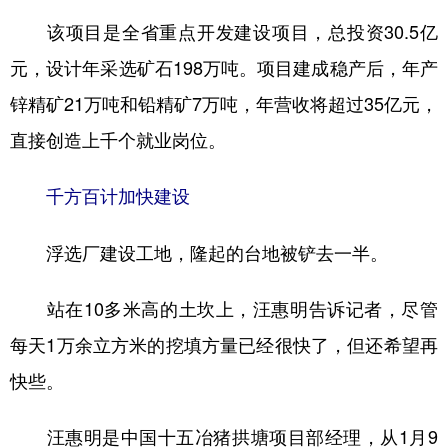
该项目是全省重点开发建设项目，总投资30.5亿
元，设计年采选矿石198万吨。项目建成稳产后，年产
地方频道
锌精矿21万吨和铅精矿7万吨，年营收将超过35亿元，
北京
天津
河北
山西
直接创造上千个就业岗位。
辽宁
吉林
上海
江苏
千方百计加快建设
浙江
安徽
福建
江西
山东
河南
湖北
湖南
浮选厂建设工地，隆起的台地被铲去一半。
广东
广西
海南
重庆
站在10多米高的土坎上，汪惠明告诉记者，尽管
四川
贵州
云南
西藏
每天1万余立方米的挖填方量已经很快了，但还希望再
陕西
甘肃
青海
宁夏
快些。
新疆
内蒙古
黑龙江
汪惠明是中国十五冶猪拱塘项目部经理，从1月9