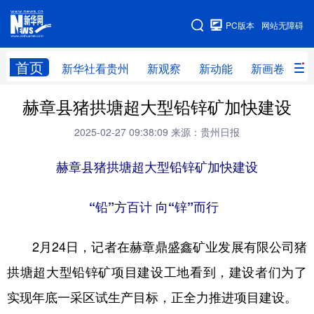
手机版
PC版本
网站无障碍
网站地图
首页
新华社看贵州
新观察
新动能
新画卷
贵
赫章县猪拱塘超大型铅锌矿加快建设
新华社看贵州
新观察
新动能
新画卷
2025-02-27 09:38:09
来源：贵州日报
贵州要闻
贵州领导
人事
廉政
专题
赫章县猪拱塘超大型铅锌矿加快建设
访谈
直播
视频
畅游贵州
数字贵州
律动贵州
健康贵州
“铅”方百计 向“锌”而行
光影贵州
部门之窗
县区直达
企业速递
2月24日，记者在赫章鼎盛鑫矿业发展有限公司猪
融媒联播
贵阳
遵义
安顺
拱塘超大型铅锌矿项目建设工地看到，建设者们为了
六盘水
毕节
铜仁
黔东南
实现年底一采区试生产目标，正全力推进项目建设。
黔南
黔西南