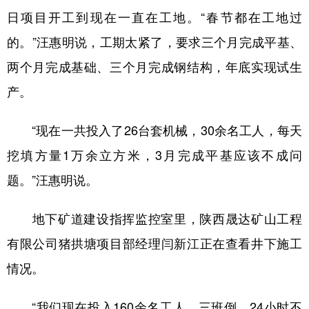
日项目开工到现在一直在工地。“春节都在工地过
多语种频道
的。”汪惠明说，工期太紧了，要求三个月完成平基、
English
Español
Français
عربى
两个月完成基础、三个月完成钢结构，年底实现试生
Русский язык
日本語
한국어
产。
Deutsch
Português
“现在一共投入了26台套机械，30余名工人，每天
挖填方量1万余立方米，3月完成平基应该不成问
题。”汪惠明说。
地下矿道建设指挥监控室里，陕西晟达矿山工程
有限公司猪拱塘项目部经理闫新江正在查看井下施工
情况。
“我们现在投入160余名工人，三班倒，24小时不