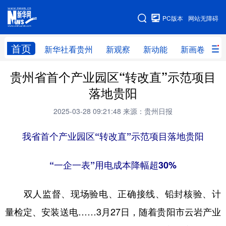
手机版
PC版本
网站无障碍
网站地图
首页
新华社看贵州
新观察
新动能
新画卷
贵
贵州省首个产业园区“转改直”示范项目
新华社看贵州
新观察
新动能
新画卷
落地贵阳
贵州要闻
贵州领导
人事
廉政
2025-03-28 09:21:48
来源：贵州日报
专题
访谈
直播
视频
我省首个产业园区“转改直”示范项目落地贵阳
畅游贵州
数字贵州
律动贵州
健康贵州
光影贵州
部门之窗
县区直达
企业速递
“一企一表”用电成本降幅超30%
融媒联播
贵阳
遵义
安顺
双人监督、现场验电、正确接线、铅封核验、计
六盘水
毕节
铜仁
黔东南
量检定、安装送电……3月27日，随着贵阳市云岩产业
黔南
黔西南