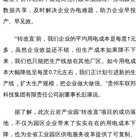
数据共享，及时解决企业办电难题，助力企业早投
多语种频道
产、早见效。
English
Español
Français
عربى
“‘转改直’前，我们企业的平均用电成本是每度1元
Русский язык
日本語
한국어
多，虽然企业效益还不错，但生产成本如果降不下
Deutsch
Português
来，我们也只能把生产线放在其他厂区。如今用电成
本大幅降低至每度0.7元左右，我们正计划引进新的生
产线，扩大生产规模，把企业做大做强。”贵州车联邦
科技集团有限责任公司副董事长彭康说。
据了解，此次云岩产业园“转改直”项目的成功落
地，不仅为园区企业带来了实实在在的用电成本下
降，也为全省工业园区供电服务改革提供了可复制、