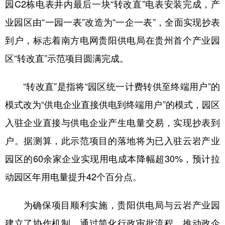
园C2栋电表井内最后一块“转改直”电表安装完成，产
业园区由“一园一表”改造为“一企一表”，全面实现抄表
地方频道
到户，标志着南方电网贵阳供电局在贵州首个产业园
区“转改直”示范项目圆满完成。
北京
天津
河北
山西
辽宁
吉林
上海
江苏
“转改直”是指将“园区统一计费转供至终端用户”的
浙江
安徽
福建
江西
模式改为“供电企业直接供电到终端用户”的模式，园区
入驻企业直接与供电企业产生电量交易，实现抄表到
山东
河南
湖北
湖南
户。据测算，此示范项目的落地将为已入驻云岩产业
广东
广西
海南
重庆
园区的60余家企业实现用电成本降幅超30%，预计拉
四川
贵州
云南
西藏
动园区年用电量提升42个百分点。
陕西
甘肃
青海
宁夏
为确保项目顺利实施，贵阳供电局与云岩产业园
新疆
内蒙古
黑龙江
建立了协作机制，通过简化行政审批流程、推动政企