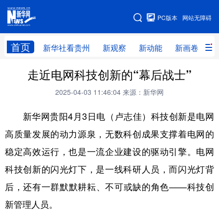
手机版
PC版本
网站无障碍
网站地图
首页
新华社看贵州
新观察
新动能
新画卷
贵
走近电网科技创新的“幕后战士”
新华社看贵州
新观察
新动能
新画卷
2025-04-03 11:46:04
来源：新华网
贵州要闻
贵州领导
人事
廉政
新华网贵阳4月3日电（卢志佳）科技创新是电网
专题
访谈
直播
视频
高质量发展的动力源泉，无数科创成果支撑着电网的
畅游贵州
数字贵州
律动贵州
健康贵州
稳定高效运行，也是一流企业建设的驱动引擎。电网
光影贵州
部门之窗
县区直达
企业速递
科技创新的闪光灯下，是一线科研人员，而闪光灯背
融媒联播
贵阳
遵义
安顺
后，还有一群默默耕耘、不可或缺的角色——科技创
六盘水
毕节
铜仁
黔东南
新管理人员。
黔南
黔西南