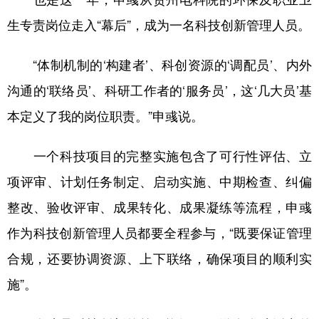
生专责岗位走入“幕后”，成为一名科技创新管理人员。
多语种频道
English
Español
Français
عربى
“体制机制的‘构建者’、科创资源的‘调配员’、内外
沟通的‘联络员’、科研工作者的‘服务员’，这‘几大员’基
Русский язык
日本語
한국어
本定义了我的岗位职责。”申彧说。
Deutsch
Português
一个科技项目的完整实施包含了可行性评估、立
项评审、计划任务制定、启动实施、中期检查、纠偏
整改、验收评审、成果转化、成果凝练等流程，申彧
作为科技创新管理人员都要全程参与，“既要保证管理
合规，还要协调资源、上下联络，确保项目的顺利实
施”。