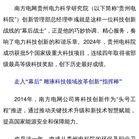
南方电网贵州电力科学研究院（以下简称“贵州电
科院”）创新管理部总经理申彧就是这样一位科技创新
地方频道
战线的“幕后战士”，正是他的巧妙协调、精心服务，奏
北京
天津
河北
山西
响了电力科技创新的和谐乐章。2024年，贵州电科院
辽宁
吉林
上海
江苏
成功获批5个国家级重大科技项目，连续四年取得省部
级最高等级科技奖励，创下历史最好成绩。
浙江
安徽
福建
江西
山东
河南
湖北
湖南
走入“幕后” 雕琢科技领域改革创新“指挥棒”
广东
广西
海南
重庆
2014年，南方电网公司将科技创新作为“头号工
四川
贵州
云南
西藏
程”推进，通过推动关键技术升级和新技术智慧赋能，
陕西
甘肃
青海
宁夏
提高国家能源安全和保障能力。
新疆
内蒙古
黑龙江
也是这一年，申彧从贵州电科院的环保及职业卫