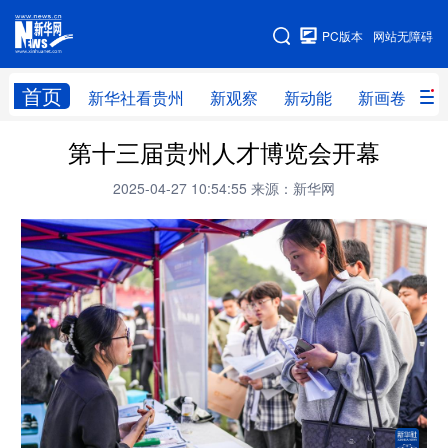
手机版
PC版本
网站无障碍
网站地图
首页
新华社看贵州
新观察
新动能
新画卷
贵
第十三届贵州人才博览会开幕
新华社看贵州
新观察
新动能
新画卷
2025-04-27 10:54:55
来源：新华网
贵州要闻
贵州领导
人事
廉政
专题
访谈
直播
视频
畅游贵州
数字贵州
律动贵州
健康贵州
光影贵州
部门之窗
县区直达
企业速递
融媒联播
贵阳
遵义
安顺
六盘水
毕节
铜仁
黔东南
黔南
黔西南