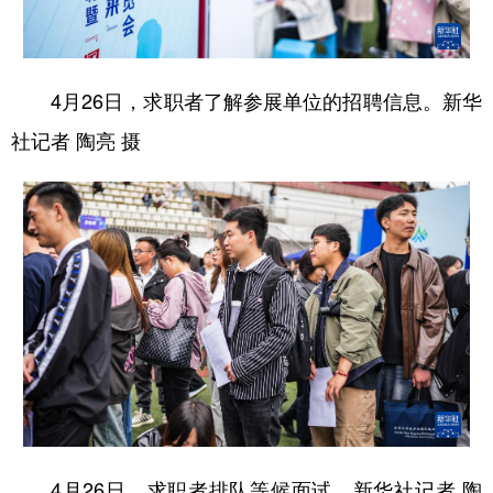
多语种频道
English
Español
Français
عربى
4月26日，求职者了解参展单位的招聘信息。新华
社记者 陶亮 摄
Русский язык
日本語
한국어
Deutsch
Português
4月26日，求职者排队等候面试。新华社记者 陶