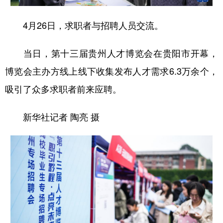
4月26日，求职者与招聘人员交流。
地方频道
当日，第十三届贵州人才博览会在贵阳市开幕，
北京
天津
河北
山西
博览会主办方线上线下收集发布人才需求6.3万余个，
辽宁
吉林
上海
江苏
吸引了众多求职者前来应聘。
浙江
安徽
福建
江西
新华社记者 陶亮 摄
山东
河南
湖北
湖南
广东
广西
海南
重庆
四川
贵州
云南
西藏
陕西
甘肃
青海
宁夏
新疆
内蒙古
黑龙江