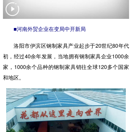
地方频道
■河南外贸企业在变局中开新局
北京
天津
河北
山西
洛阳市伊滨区钢制家具产业起步于20世纪80年代
辽宁
吉林
上海
江苏
初，经过40余年发展，当地拥有钢制家具企业1000余
浙江
安徽
福建
江西
家，1000余个品种的钢制家具销往全球120多个国家
山东
河南
湖北
湖南
和地区。
广东
广西
海南
重庆
四川
贵州
云南
西藏
陕西
甘肃
青海
宁夏
新疆
内蒙古
黑龙江