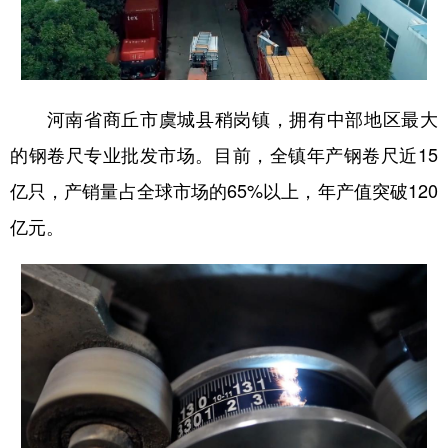
多语种频道
English
Español
Français
عربى
河南省商丘市虞城县稍岗镇，拥有中部地区最大
Русский язык
日本語
한국어
的钢卷尺专业批发市场。目前，全镇年产钢卷尺近15
Deutsch
Português
亿只，产销量占全球市场的65%以上，年产值突破120
亿元。