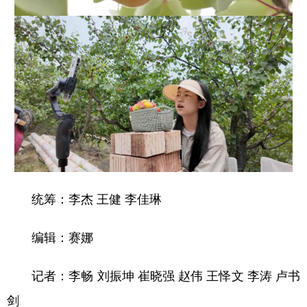
统筹：李杰 王健 李佳琳
编辑：赛娜
记者：李畅 刘振坤 崔晓强 赵伟 王怿文 李涛 卢书
剑