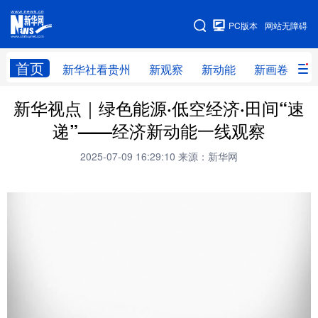
手机版
PC版本
网站无障碍
网站地图
首页
新华社看贵州
新观察
新动能
新画卷
贵
新华视点｜绿色能源·低空经济·田间“速
新华社看贵州
新观察
新动能
新画卷
递”——经济新动能一线观察
贵州要闻
贵州领导
人事
廉政
2025-07-09 16:29:10
来源：新华网
专题
访谈
直播
视频
畅游贵州
数字贵州
律动贵州
健康贵州
光影贵州
部门之窗
县区直达
企业速递
融媒联播
贵阳
遵义
安顺
六盘水
毕节
铜仁
黔东南
黔南
黔西南