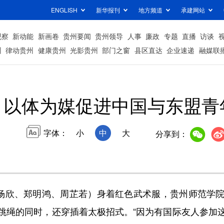
ENGLISH
新华报刊
地方频道
承建网站
观察
新动能
新画卷
贵州要闻
贵州领导
人事
廉政
专题
直播
访谈
州
律动贵州
健康贵州
光影贵州
部门之窗
县区直达
企业速递
融媒联
以体为媒促进中国与东盟青
字体：
小
中
大
分享到：
杨欣、郑明鸿、周芷若）身着红色武术服，贵州师范学院
跳绳的同时，还穿插着太极招式。“因为有国际友人参加