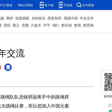
中文/繁体
网站无障碍
客户端
手机版
站内搜索
视频
网评
深度观察
乡村振兴
思客智库
溯源中国
中央文件
播
贵阳
遵义
安顺
六盘水
毕节
铜仁
黔东南
黔南
黔西南
年交流
跳绳队队员钱明远将手中的跳绳挥
这次跳绳比赛，所以想加入中国元素