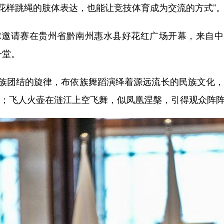
花样跳绳的肢体表达，也能让竞技体育成为交流的方式”
球邀请赛在贵州省黔南州惠水县好花红广场开幕，来自
一堂。
结的旋律，布依族舞蹈演绎着源远流长的民族文化，非遗“
空；飞人火壶在涟江上空飞舞，似凤凰涅槃，引得观众阵