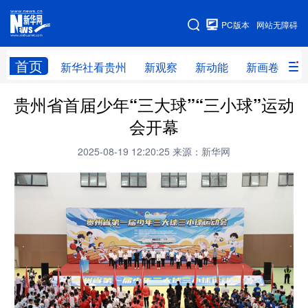
手机版
PC版本
网站无障碍
网站地图
首页
新华社看贵州
新观察
新动能
新画卷
贵
贵州省首届少年“三大球”“三小球”运动
新华社看贵州
新观察
新动能
新画卷
会开幕
贵州要闻
贵州领导
人事
廉政
2025-08-19 12:20:25
来源：新华网
专题
访谈
直播
视频
畅游贵州
数字贵州
律动贵州
健康贵州
光影贵州
部门之窗
县区直达
企业速递
融媒联播
贵阳
遵义
安顺
六盘水
毕节
铜仁
黔东南
黔南
黔西南