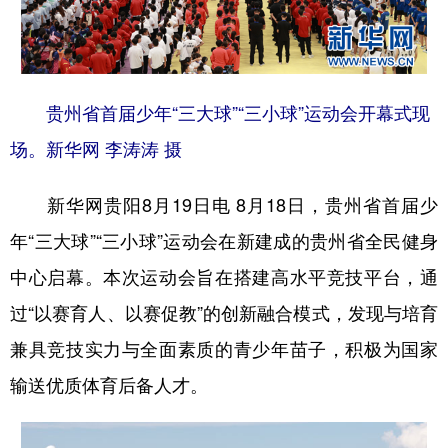
地方频道
贵州省首届少年“三大球”“三小球”运动会开幕式现
北京
天津
河北
山西
场。新华网 李涛涛 摄
辽宁
吉林
上海
江苏
新华网贵阳8月19日电 8月18日，贵州省首届少
浙江
安徽
福建
江西
年“三大球”“三小球”运动会在新建成的贵州省全民健身
山东
河南
湖北
湖南
中心启幕。本次运动会旨在搭建高水平竞技平台，通
广东
广西
海南
重庆
过“以赛育人、以赛促教”的创新融合模式，发现与培育
四川
贵州
云南
西藏
兼具竞技实力与全面素质的青少年苗子，积极为国家
陕西
甘肃
青海
宁夏
输送优质体育后备人才。
新疆
内蒙古
黑龙江