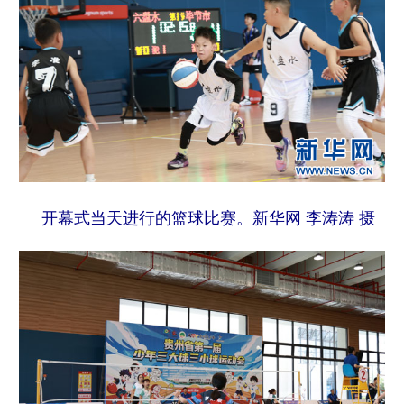
开幕式当天进行的篮球比赛。新华网 李涛涛 摄