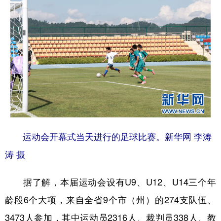
多语种频道
English
Español
Français
عربى
Русский язык
日本語
한국어
Deutsch
Português
运动会开幕式当天进行的足球比赛。新华网 李涛
涛 摄
据了解，本届运动会设有U9、U12、U14三个年
龄段6个大项，来自全省9个市（州）的274支队伍、
3473人参加，其中运动员2316人、裁判员338人、教