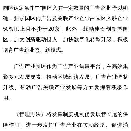
园区认定条件中“园区入驻一定数量的广告企业”予以明
确，要求园区内广告及关联产业企业占园区入驻企业
地方频道
50%以上且不少于20家。此外，鼓励建设创新型园
北京
天津
河北
山西
区，加大创新驱动投入，加快数字化转型升级，积极
辽宁
吉林
上海
江苏
培育广告新业态、新模式。
浙江
安徽
福建
江西
广告产业园区作为广告产业集聚平台，在高效集
山东
河南
湖北
湖南
聚多元发展要素、推动区域经济发展、广告产业调整
广东
广西
海南
重庆
升级、带动广告关联产业发展等方面发挥着积极作
四川
贵州
云南
西藏
用。
陕西
甘肃
青海
宁夏
《管理办法》将发挥制度机制促发展管长远的保
新疆
内蒙古
黑龙江
障作用，进一步发挥广告产业在拉动经济、促进消