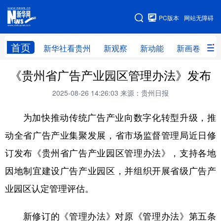
手机版
PC版本
网站无障碍
网站地图
首页
新华社看贵州
新观察
新动能
新画卷
贵
《贵州省广告产业园区管理办法》发布
新华社看贵州
新观察
新动能
新画卷
2025-08-26 14:26:03
来源：贵州日报
贵州要闻
贵州领导
人事
廉政
为加快推动传统广告产业向数字化转型升级，推
专题
访谈
直播
视频
动全省广告产业集聚发展，省市场监督管理局近日修
畅游贵州
数字贵州
律动贵州
健康贵州
订发布《贵州省广告产业园区管理办法》，支持各地
光影贵州
部门之窗
县区直达
企业速递
因地制宜建设广告产业园区，并组织开展省级广告产
融媒联播
贵阳
遵义
安顺
业园区认定管理评估。
六盘水
毕节
铜仁
黔东南
新修订的《管理办法》对原《管理办法》第五条
黔南
黔西南