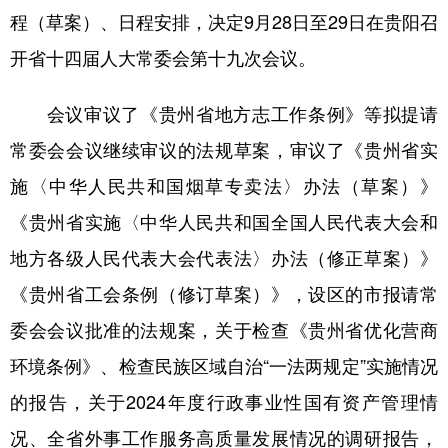
程（草案）、日程安排，决定9月28日至29日在贵阳召
开省十四届人大常委会第十九次会议。
地方频道
会议审议了《贵州省地方志工作条例》等拟提请
北京
天津
河北
山西
常委会会议继续审议的法规草案，审议了《贵州省实
辽宁
吉林
上海
江苏
施〈中华人民共和国烟草专卖法〉办法（草案）》
浙江
安徽
福建
江西
《贵州省实施〈中华人民共和国全国人民代表大会和
山东
河南
湖北
湖南
地方各级人民代表大会代表法〉办法（修正草案）》
广东
广西
海南
重庆
《贵州省工会条例（修订草案）》，设区的市报请常
委会会议批准的法规案，关于检查《贵州省优化营商
四川
贵州
云南
西藏
环境条例》、检查民族区域自治“一法两规定”实施情况
陕西
甘肃
青海
宁夏
的报告，关于2024年度行政事业性国有资产管理情
新疆
内蒙古
黑龙江
况、全省外事工作服务高质量发展情况的调研报告，