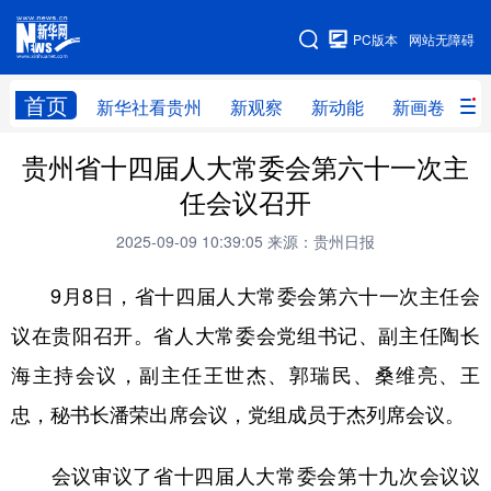
手机版
PC版本
网站无障碍
网站地图
首页
新华社看贵州
新观察
新动能
新画卷
贵
贵州省十四届人大常委会第六十一次主
新华社看贵州
新观察
新动能
新画卷
任会议召开
贵州要闻
贵州领导
人事
廉政
2025-09-09 10:39:05
来源：贵州日报
专题
访谈
直播
视频
9月8日，省十四届人大常委会第六十一次主任会
畅游贵州
数字贵州
律动贵州
健康贵州
议在贵阳召开。省人大常委会党组书记、副主任陶长
光影贵州
部门之窗
县区直达
企业速递
海主持会议，副主任王世杰、郭瑞民、桑维亮、王
融媒联播
贵阳
遵义
安顺
忠，秘书长潘荣出席会议，党组成员于杰列席会议。
六盘水
毕节
铜仁
黔东南
会议审议了省十四届人大常委会第十九次会议议
黔南
黔西南