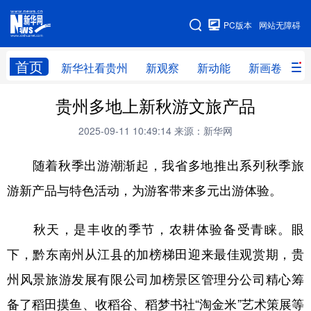
手机版
PC版本
网站无障碍
网站地图
首页
新华社看贵州
新观察
新动能
新画卷
贵
贵州多地上新秋游文旅产品
新华社看贵州
新观察
新动能
新画卷
2025-09-11 10:49:14
来源：新华网
贵州要闻
贵州领导
人事
廉政
随着秋季出游潮渐起，我省多地推出系列秋季旅
专题
访谈
直播
视频
游新产品与特色活动，为游客带来多元出游体验。
畅游贵州
数字贵州
律动贵州
健康贵州
光影贵州
部门之窗
县区直达
企业速递
秋天，是丰收的季节，农耕体验备受青睐。眼
融媒联播
贵阳
遵义
安顺
下，黔东南州从江县的加榜梯田迎来最佳观赏期，贵
州风景旅游发展有限公司加榜景区管理分公司精心筹
六盘水
毕节
铜仁
黔东南
备了稻田摸鱼、收稻谷、稻梦书社“淘金米”艺术策展等
黔南
黔西南