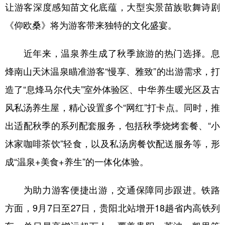
让游客深度感知苗文化底蕴，大型实景苗族歌舞诗剧
多语种频道
《仰欧桑》将为游客带来独特的文化盛宴。
English
Español
Français
عربى
近年来，温泉养生成了秋季旅游的热门选择。息
Русский язык
日本語
한국어
烽南山天沐温泉瞄准游客“慢享、雅致”的出游需求，打
Deutsch
Português
造了“息烽马尔代夫”室外体验区、中华养生暖光区及古
风私汤养生屋，精心设置多个“网红”打卡点。同时，推
出适配秋季的系列配套服务，包括秋季烧烤套餐、“小
沐家咖啡茶饮”轻食，以及私汤房餐饮配送服务等，形
成“温泉+美食+养生”的一体化体验。
为助力游客便捷出游，交通保障同步跟进。铁路
方面，9月7日至27日，贵阳北站增开18趟省内高铁列