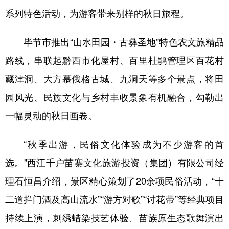
系列特色活动，为游客带来别样的秋日旅程。
地方频道
毕节市推出“山水田园・古彝圣地”特色农文旅精品
路线，串联起黔西市化屋村、百里杜鹃管理区百花村
北京
天津
河北
山西
藏津洞、大方慕俄格古城、九洞天等多个景点，将田
辽宁
吉林
上海
江苏
园风光、民族文化与乡村丰收景象有机融合，勾勒出
浙江
安徽
福建
江西
一幅灵动的秋日画卷。
山东
河南
湖北
湖南
“秋季出游，民俗文化体验成为不少游客的首
广东
广西
海南
重庆
选。”西江千户苗寨文化旅游投资（集团）有限公司经
四川
贵州
云南
西藏
理石恒昌介绍，景区精心策划了20余项民俗活动，“十
陕西
甘肃
青海
宁夏
二道拦门酒及高山流水”“游方对歌”“讨花带”等经典项目
新疆
内蒙古
黑龙江
持续上演，刺绣蜡染技艺体验、苗族原生态歌舞演出