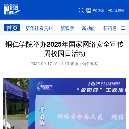
手机版
PC版本
网站无障碍
网站地图
首页
新华社看贵州
新观察
新动能
新画卷
贵
铜仁学院举办2025年国家网络安全宣传
新华社看贵州
新观察
新动能
新画卷
周校园日活动
贵州要闻
贵州领导
人事
廉政
2025-09-17 15:11:13
来源：铜仁学院
专题
访谈
直播
视频
畅游贵州
数字贵州
律动贵州
健康贵州
光影贵州
部门之窗
县区直达
企业速递
融媒联播
贵阳
遵义
安顺
六盘水
毕节
铜仁
黔东南
黔南
黔西南