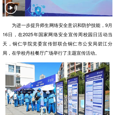
地方频道
为进一步提升师生网络安全意识和防护技能，9月
北京
天津
河北
山西
16日，在2025年国家网络安全宣传周校园日活动当
辽宁
吉林
上海
江苏
天，铜仁学院党委宣传部联合铜仁市公安局碧江分
局，在学校丹桂餐厅广场举行了主题宣传活动。
浙江
安徽
福建
江西
山东
河南
湖北
湖南
广东
广西
海南
重庆
四川
贵州
云南
西藏
陕西
甘肃
青海
宁夏
新疆
内蒙古
黑龙江