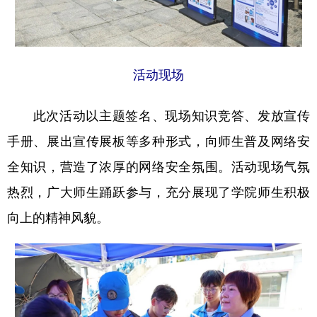
多语种频道
English
Español
Français
عربى
活动现场
Русский язык
日本語
한국어
此次活动以主题签名、现场知识竞答、发放宣传
Deutsch
Português
手册、展出宣传展板等多种形式，向师生普及网络安
全知识，营造了浓厚的网络安全氛围。活动现场气氛
热烈，广大师生踊跃参与，充分展现了学院师生积极
向上的精神风貌。