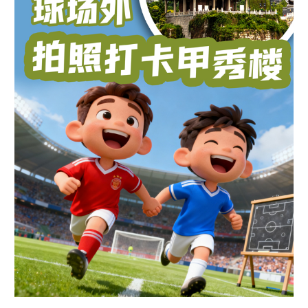
多语种频道
English
Español
Français
عربى
Русский язык
日本語
한국어
Deutsch
Português