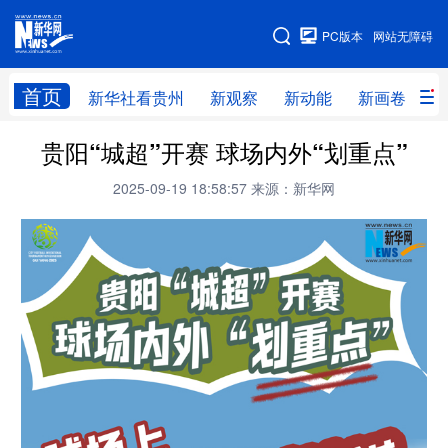
手机版
PC版本
网站无障碍
网站地图
首页
新华社看贵州
新观察
新动能
新画卷
贵
贵阳“城超”开赛 球场内外“划重点”
新华社看贵州
新观察
新动能
新画卷
2025-09-19 18:58:57
来源：新华网
贵州要闻
贵州领导
人事
廉政
专题
访谈
直播
视频
畅游贵州
数字贵州
律动贵州
健康贵州
光影贵州
部门之窗
县区直达
企业速递
融媒联播
贵阳
遵义
安顺
六盘水
毕节
铜仁
黔东南
黔南
黔西南