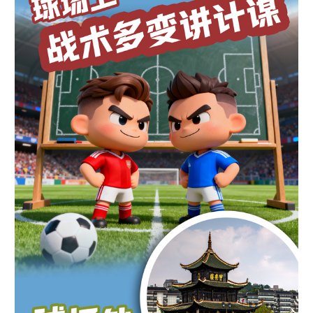
地方频道
北京
天津
河北
山西
辽宁
吉林
上海
江苏
浙江
安徽
福建
江西
山东
河南
湖北
湖南
广东
广西
海南
重庆
四川
贵州
云南
西藏
陕西
甘肃
青海
宁夏
新疆
内蒙古
黑龙江