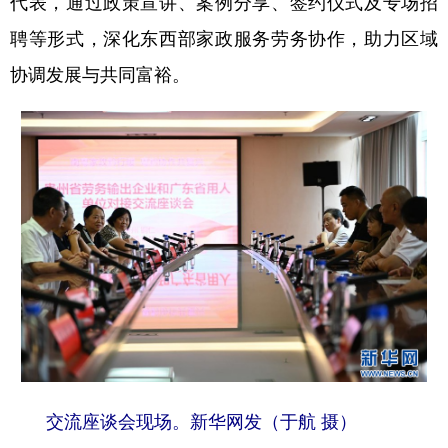
代表，通过政策宣讲、案例分享、签约仪式及专场招
聘等形式，深化东西部家政服务劳务协作，助力区域
协调发展与共同富裕。
地方频道
北京
天津
河北
山西
辽宁
吉林
上海
江苏
浙江
安徽
福建
江西
山东
河南
湖北
湖南
广东
广西
海南
重庆
四川
贵州
云南
西藏
陕西
甘肃
青海
宁夏
新疆
内蒙古
黑龙江
交流座谈会现场。新华网发（于航 摄）