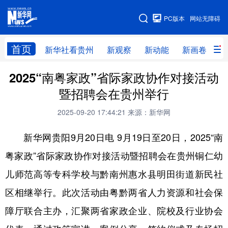
手机版
PC版本
网站无障碍
网站地图
首页
新华社看贵州
新观察
新动能
新画卷
贵
2025“南粤家政”省际家政协作对接活动
新华社看贵州
新观察
新动能
新画卷
暨招聘会在贵州举行
贵州要闻
贵州领导
人事
廉政
2025-09-20 17:44:21
来源：新华网
专题
访谈
直播
视频
新华网贵阳9月20日电 9月19日至20日，2025“南
畅游贵州
数字贵州
律动贵州
健康贵州
粤家政”省际家政协作对接活动暨招聘会在贵州铜仁幼
光影贵州
部门之窗
县区直达
企业速递
儿师范高等专科学校与黔南州惠水县明田街道新民社
融媒联播
贵阳
遵义
安顺
区相继举行。此次活动由粤黔两省人力资源和社会保
六盘水
毕节
铜仁
黔东南
障厅联合主办，汇聚两省家政企业、院校及行业协会
黔南
黔西南