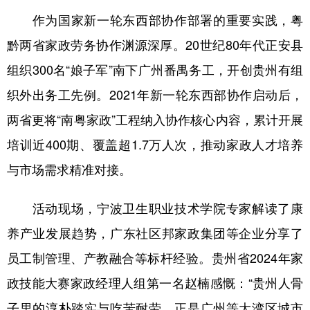
作为国家新一轮东西部协作部署的重要实践，粤
多语种频道
黔两省家政劳务协作渊源深厚。20世纪80年代正安县
English
Español
Français
عربى
组织300名“娘子军”南下广州番禺务工，开创贵州有组
Русский язык
日本語
한국어
织外出务工先例。2021年新一轮东西部协作启动后，
两省更将“南粤家政”工程纳入协作核心内容，累计开展
Deutsch
Português
培训近400期、覆盖超1.7万人次，推动家政人才培养
与市场需求精准对接。
活动现场，宁波卫生职业技术学院专家解读了康
养产业发展趋势，广东社区邦家政集团等企业分享了
员工制管理、产教融合等标杆经验。贵州省2024年家
政技能大赛家政经理人组第一名赵楠感慨：“贵州人骨
子里的淳朴踏实与吃苦耐劳，正是广州等大湾区城市