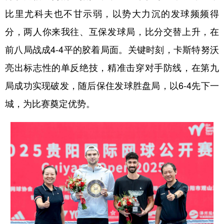
比里尤科夫也不甘示弱，以势大力沉的发球频频得
多语种频道
分，两人你来我往、互保发球局，比分交替上升，在
English
Español
Français
عربى
前八局战成4-4平的胶着局面。关键时刻，卡斯特努沃
Русский язык
日本語
한국어
亮出标志性的单反绝技，精准击穿对手防线，在第九
局成功实现破发，随后保住发球胜盘局，以6-4先下一
Deutsch
Português
城，为比赛奠定优势。