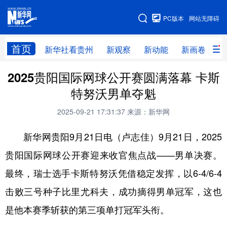
手机版
PC版本
网站无障碍
网站地图
首页
新华社看贵州
新观察
新动能
新画卷
贵
2025贵阳国际网球公开赛圆满落幕 卡斯
新华社看贵州
新观察
新动能
新画卷
特努沃男单夺魁
贵州要闻
贵州领导
人事
廉政
2025-09-21 17:31:37
来源：新华网
专题
访谈
直播
视频
新华网贵阳9月21日电（卢志佳）9月21日，2025
畅游贵州
数字贵州
律动贵州
健康贵州
贵阳国际网球公开赛迎来收官焦点战——男单决赛。
光影贵州
部门之窗
县区直达
企业速递
最终，瑞士选手卡斯特努沃凭借稳定发挥，以6-4/6-4
融媒联播
贵阳
遵义
安顺
击败三号种子比里尤科夫，成功摘得男单冠军，这也
六盘水
毕节
铜仁
黔东南
是他本赛季斩获的第三项单打冠军头衔。
黔南
黔西南