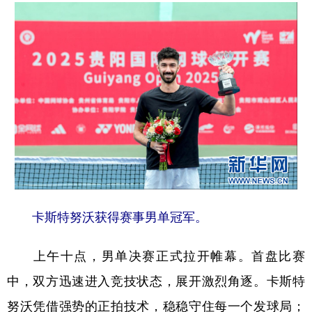
地方频道
北京
天津
河北
山西
辽宁
吉林
上海
江苏
浙江
安徽
福建
江西
山东
河南
湖北
湖南
广东
广西
海南
重庆
卡斯特努沃获得赛事男单冠军。
四川
贵州
云南
西藏
上午十点，男单决赛正式拉开帷幕。首盘比赛
陕西
甘肃
青海
宁夏
中，双方迅速进入竞技状态，展开激烈角逐。卡斯特
新疆
内蒙古
黑龙江
努沃凭借强势的正拍技术，稳稳守住每一个发球局；