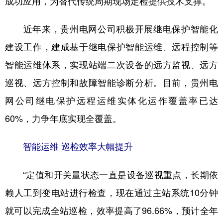
成功应用，为替代传统周期现场定检提供技术支撑。
近年来，贵州电网公司积极开展继电保护智能化
地方频道
建设工作，建成基于继电保护智能运维、远程控制等
北京
天津
河北
山西
智能运维体系，实现站端二次设备的远方监视、远方
辽宁
吉林
上海
江苏
巡视、远方控制和故障智能诊断分析。目前，贵州电
网公司继电保护远程运维实体化运作覆盖率已达
浙江
安徽
福建
江西
60%，力争年底实现全覆盖。
山东
河南
湖北
湖南
广东
广西
海南
重庆
智能运维 巡检效率大幅提升
四川
贵州
云南
西藏
“定值和开关量状态一直是设备巡视重点，长期依
陕西
甘肃
青海
宁夏
赖人工到变电站进行检查，现在通过主站系统10分钟
新疆
内蒙古
黑龙江
就可以完成全站巡检，效率提高了96.66%，预计全年