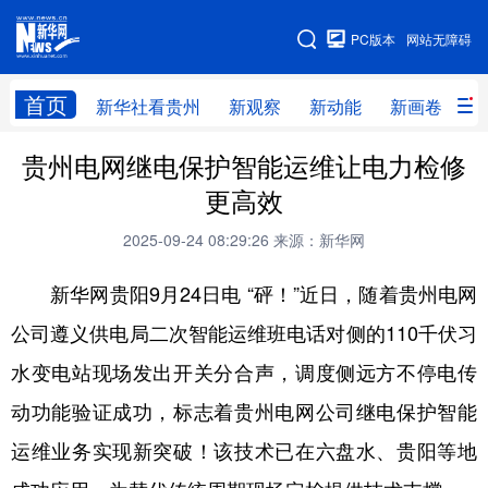
手机版
PC版本
网站无障碍
网站地图
首页
新华社看贵州
新观察
新动能
新画卷
贵
贵州电网继电保护智能运维让电力检修
新华社看贵州
新观察
新动能
新画卷
更高效
贵州要闻
贵州领导
人事
廉政
2025-09-24 08:29:26
来源：新华网
专题
访谈
直播
视频
新华网贵阳9月24日电 “砰！”近日，随着贵州电网
畅游贵州
数字贵州
律动贵州
健康贵州
公司遵义供电局二次智能运维班电话对侧的110千伏习
光影贵州
部门之窗
县区直达
企业速递
水变电站现场发出开关分合声，调度侧远方不停电传
融媒联播
贵阳
遵义
安顺
动功能验证成功，标志着贵州电网公司继电保护智能
六盘水
毕节
铜仁
黔东南
运维业务实现新突破！该技术已在六盘水、贵阳等地
黔南
黔西南