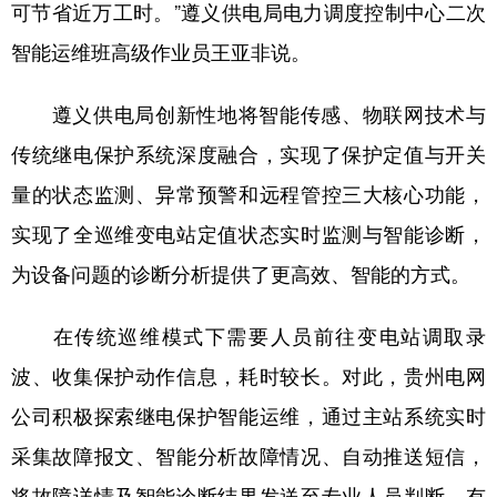
可节省近万工时。”遵义供电局电力调度控制中心二次
多语种频道
智能运维班高级作业员王亚非说。
English
Español
Français
عربى
遵义供电局创新性地将智能传感、物联网技术与
Русский язык
日本語
한국어
传统继电保护系统深度融合，实现了保护定值与开关
Deutsch
Português
量的状态监测、异常预警和远程管控三大核心功能，
实现了全巡维变电站定值状态实时监测与智能诊断，
为设备问题的诊断分析提供了更高效、智能的方式。
在传统巡维模式下需要人员前往变电站调取录
波、收集保护动作信息，耗时较长。对此，贵州电网
公司积极探索继电保护智能运维，通过主站系统实时
采集故障报文、智能分析故障情况、自动推送短信，
将故障详情及智能诊断结果发送至专业人员判断，有