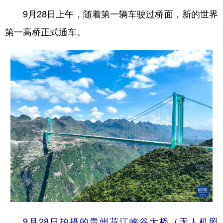
9月28日上午，随着第一辆车驶过桥面，新的世界
第一高桥正式通车。
地方频道
北京
天津
河北
山西
辽宁
吉林
上海
江苏
浙江
安徽
福建
江西
山东
河南
湖北
湖南
广东
广西
海南
重庆
四川
贵州
云南
西藏
陕西
甘肃
青海
宁夏
新疆
内蒙古
黑龙江
9月28日拍摄的贵州花江峡谷大桥（无人机照