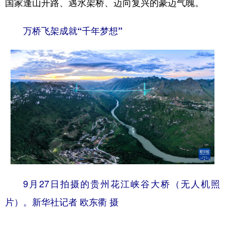
国家逢山开路、遇水架桥、迈向复兴的豪迈气魄。
万桥飞架成就“千年梦想”
9月27日拍摄的贵州花江峡谷大桥（无人机照
片）。新华社记者 欧东衢 摄