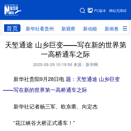
手机版
PC版本
网站无障碍
网站地图
首页
新华社看贵州
新观察
新动能
新画卷
贵
天堑通途 山乡巨变——写在新的世界第
新华社看贵州
新观察
新动能
新画卷
一高桥通车之际
贵州要闻
贵州领导
人事
廉政
2025-09-29 10:19:56
来源：新华网
专题
访谈
直播
视频
新华社贵阳9月28日电
题：天堑通途 山乡巨变
畅游贵州
数字贵州
律动贵州
健康贵州
——写在新的世界第一高桥通车之际
光影贵州
部门之窗
县区直达
企业速递
新华社记者杨三军、欧东衢、向定杰
融媒联播
贵阳
遵义
安顺
六盘水
毕节
铜仁
黔东南
“花江峡谷大桥正式通车！”
黔南
黔西南