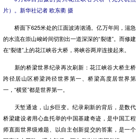
片）。新华社记者 欧东衢 摄
多语种频道
桥面下625米处的江面波涛汹涌。亿万年间，湍急
English
Español
Français
عربى
的水流在崇山峻岭间切割出一道深深的“裂缝”。而修建
Русский язык
日本語
한국어
在“裂缝”上的花江峡谷大桥，将峡谷两岸连接起来。
Deutsch
Português
新的桥梁世界纪录再次刷新：花江峡谷大桥主桥
跨径居山区桥梁跨径世界第一、桥梁高度居世界第
一，“横竖”都是世界第一。
天堑通途，山乡巨变。纪录刷新的背后，是数代
桥梁建设者用心血托举的中国基建奇迹，是中国工程
师直面世界级难题、以自主创新提交的答案，是一个