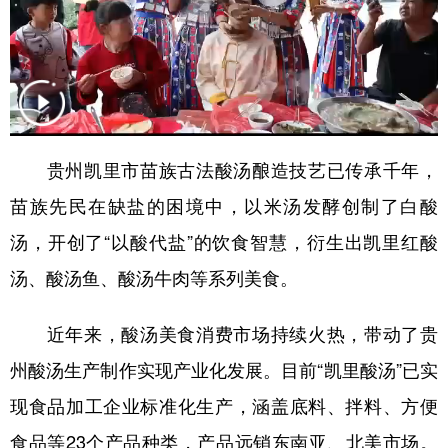
多语种频道
English
Español
Français
عربى
Русский язык
日本語
한국어
贵州凯里市苗族古法酸汤酿造技艺已传承千年，
Deutsch
Português
苗族先民在缺盐的困境中，以米汤发酵创制了白酸
汤，开创了“以酸代盐”的饮食智慧，衍生出凯里红酸
汤、酸汤鱼、酸汤牛肉等系列美食。
近年来，酸汤美食消费市场持续火热，带动了贵
州酸汤生产制作实现产业化发展。目前“凯里酸汤”已实
现食品加工企业标准化生产，涵盖底料、拌料、方便
食品等23个产品种类，产品远销东南亚、北美市场。