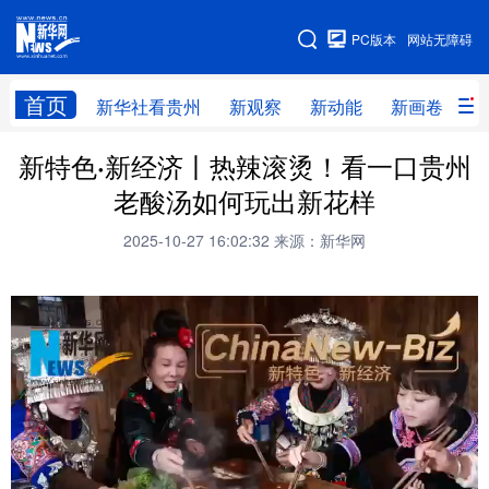
手机版
PC版本
网站无障碍
网站地图
首页
新华社看贵州
新观察
新动能
新画卷
贵
新特色·新经济丨热辣滚烫！看一口贵州
新华社看贵州
新观察
新动能
新画卷
老酸汤如何玩出新花样
贵州要闻
贵州领导
人事
廉政
2025-10-27 16:02:32
来源：新华网
专题
访谈
直播
视频
畅游贵州
数字贵州
律动贵州
健康贵州
光影贵州
部门之窗
县区直达
企业速递
融媒联播
贵阳
遵义
安顺
六盘水
毕节
铜仁
黔东南
黔南
黔西南