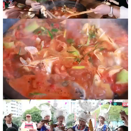
地方频道
北京
天津
河北
山西
辽宁
吉林
上海
江苏
浙江
安徽
福建
江西
山东
河南
湖北
湖南
广东
广西
海南
重庆
四川
贵州
云南
西藏
陕西
甘肃
青海
宁夏
新疆
内蒙古
黑龙江