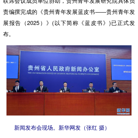
联席会议成员单位协助，贵州青年发展研究院具体负
责编撰完成的《贵州青年发展蓝皮书——贵州青年发
展报告（2025）》(以下简称《蓝皮书》)已正式发
地方频道
布。
北京
天津
河北
山西
辽宁
吉林
上海
江苏
浙江
安徽
福建
江西
山东
河南
湖北
湖南
广东
广西
海南
重庆
四川
贵州
云南
西藏
陕西
甘肃
青海
宁夏
新闻发布会现场。新华网发（张红 摄）
新疆
内蒙古
黑龙江