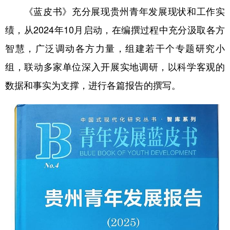
《蓝皮书》充分展现贵州青年发展现状和工作实
多语种频道
绩，从2024年10月启动，在编撰过程中充分汲取各方
English
Español
Français
عربى
智慧，广泛调动各方力量，组建若干个专题研究小
组，联动多家单位深入开展实地调研，以科学客观的
Русский язык
日本語
한국어
数据和事实为支撑，进行各篇报告的撰写。
Deutsch
Português