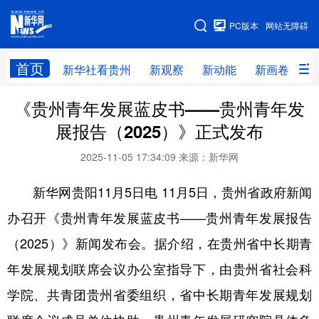
手机版
PC版本
网站无障碍
网站地图
首页
新华社看贵州
新观察
新动能
新画卷
贵
《贵州青年发展蓝皮书——贵州青年发
新华社看贵州
新观察
新动能
新画卷
展报告（2025）》正式发布
贵州要闻
贵州领导
人事
廉政
2025-11-05 17:34:09
来源：新华网
专题
访谈
直播
视频
新华网贵阳11月5日电 11月5日，贵州省政府新闻
畅游贵州
数字贵州
律动贵州
健康贵州
办召开《贵州青年发展蓝皮书——贵州青年发展报告
光影贵州
部门之窗
县区直达
企业速递
（2025）》新闻发布会。据介绍，在贵州省中长期青
融媒联播
贵阳
遵义
安顺
年发展规划联席会议办公室指导下，由贵州省社会科
六盘水
毕节
铜仁
黔东南
学院、共青团贵州省委组织，省中长期青年发展规划
黔南
黔西南