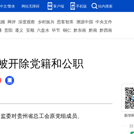
中文/繁体
网站无障碍
客户端
手机版
站内搜索
视频
网评
深度观察
乡村振兴
思客智库
溯源中国
中央文件
播
贵阳
遵义
安顺
六盘水
毕节
铜仁
黔东南
黔南
黔西南
被开除党籍和公职
委监委对贵州省总工会原党组成员、