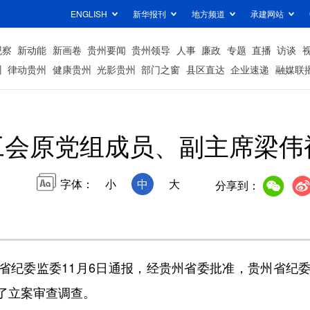
ENGLISH
新华报刊
地方频道
承建网站
观察
新动能
新画卷
贵州要闻
贵州领导
人事
廉政
专题
直播
访谈
州
律动贵州
健康贵州
光影贵州
部门之窗
县区直达
企业速递
融媒联
工会原党组成员、副主席梁伟
字体：
小
中
大
分享到：
省纪委监委11月6日通报，经贵州省委批准，贵州省纪
了立案审查调查。