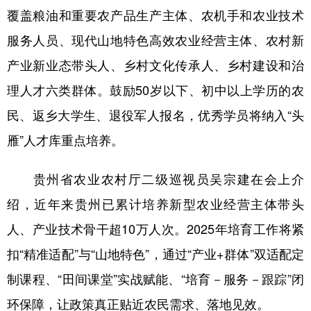
覆盖粮油和重要农产品生产主体、农机手和农业技术
多语种频道
服务人员、现代山地特色高效农业经营主体、农村新
English
Español
Français
عربى
产业新业态带头人、乡村文化传承人、乡村建设和治
理人才六类群体。鼓励50岁以下、初中以上学历的农
Русский язык
日本語
한국어
民、返乡大学生、退役军人报名，优秀学员将纳入“头
Deutsch
Português
雁”人才库重点培养。
贵州省农业农村厅二级巡视员吴宗建在会上介
绍，近年来贵州已累计培养新型农业经营主体带头
人、产业技术骨干超10万人次。2025年培育工作将紧
扣“精准适配”与“山地特色”，通过“产业+群体”双适配定
制课程、“田间课堂”实战赋能、“培育－服务－跟踪”闭
环保障，让政策真正贴近农民需求、落地见效。