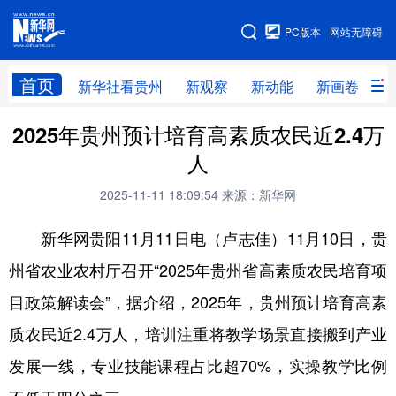
手机版
PC版本
网站无障碍
网站地图
首页
新华社看贵州
新观察
新动能
新画卷
贵
2025年贵州预计培育高素质农民近2.4万
新华社看贵州
新观察
新动能
新画卷
人
贵州要闻
贵州领导
人事
廉政
2025-11-11 18:09:54
来源：新华网
专题
访谈
直播
视频
新华网贵阳11月11日电（卢志佳）11月10日，贵
畅游贵州
数字贵州
律动贵州
健康贵州
州省农业农村厅召开“2025年贵州省高素质农民培育项
光影贵州
部门之窗
县区直达
企业速递
目政策解读会”，据介绍，2025年，贵州预计培育高素
融媒联播
贵阳
遵义
安顺
质农民近2.4万人，培训注重将教学场景直接搬到产业
六盘水
毕节
铜仁
黔东南
发展一线，专业技能课程占比超70%，实操教学比例
黔南
黔西南