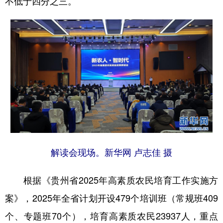
不低于四分之三。
地方频道
北京
天津
河北
山西
辽宁
吉林
上海
江苏
浙江
安徽
福建
江西
山东
河南
湖北
湖南
广东
广西
海南
重庆
解读会现场。新华网 卢志佳 摄
四川
贵州
云南
西藏
根据《贵州省2025年高素质农民培育工作实施方
陕西
甘肃
青海
宁夏
案》，2025年全省计划开设479个培训班（常规班409
新疆
内蒙古
黑龙江
个、专题班70个），培育高素质农民23937人，重点