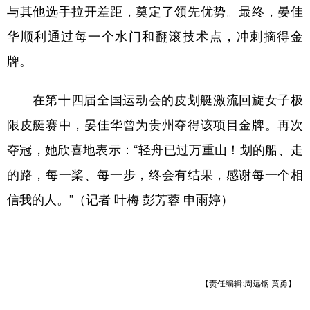
与其他选手拉开差距，奠定了领先优势。最终，晏佳
多语种频道
华顺利通过每一个水门和翻滚技术点，冲刺摘得金
牌。
English
Español
Français
عربى
Русский язык
日本語
한국어
在第十四届全国运动会的皮划艇激流回旋女子极
Deutsch
Português
限皮艇赛中，晏佳华曾为贵州夺得该项目金牌。再次
夺冠，她欣喜地表示：“轻舟已过万重山！划的船、走
的路，每一桨、每一步，终会有结果，感谢每一个相
信我的人。”（记者 叶梅 彭芳蓉 申雨婷）
【责任编辑:周远钢 黄勇】