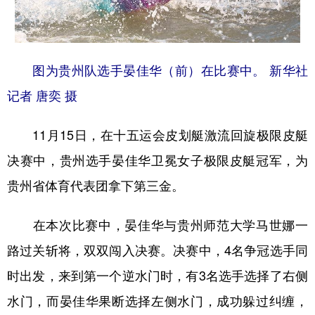
地方频道
图为贵州队选手晏佳华（前）在比赛中。 新华社
北京
天津
河北
山西
记者 唐奕 摄
辽宁
吉林
上海
江苏
11月15日，在十五运会皮划艇激流回旋极限皮艇
浙江
安徽
福建
江西
决赛中，贵州选手晏佳华卫冕女子极限皮艇冠军，为
山东
河南
湖北
湖南
贵州省体育代表团拿下第三金。
广东
广西
海南
重庆
在本次比赛中，晏佳华与贵州师范大学马世娜一
四川
贵州
云南
西藏
路过关斩将，双双闯入决赛。决赛中，4名争冠选手同
陕西
甘肃
青海
宁夏
时出发，来到第一个逆水门时，有3名选手选择了右侧
新疆
内蒙古
黑龙江
水门，而晏佳华果断选择左侧水门，成功躲过纠缠，