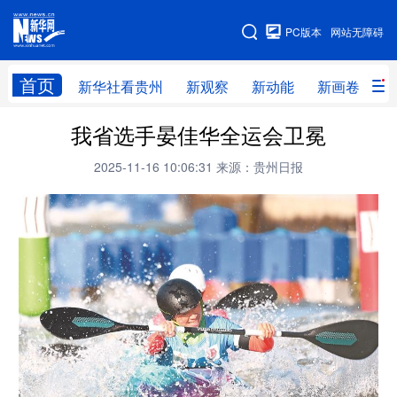
手机版
PC版本
网站无障碍
网站地图
首页
新华社看贵州
新观察
新动能
新画卷
贵
我省选手晏佳华全运会卫冕
新华社看贵州
新观察
新动能
新画卷
2025-11-16 10:06:31
来源：贵州日报
贵州要闻
贵州领导
人事
廉政
专题
访谈
直播
视频
畅游贵州
数字贵州
律动贵州
健康贵州
光影贵州
部门之窗
县区直达
企业速递
融媒联播
贵阳
遵义
安顺
六盘水
毕节
铜仁
黔东南
黔南
黔西南